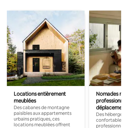
Locations entièrement
Nomades num
meublées
professionnel
déplacement
Des cabanes de montagne
paisibles aux appartements
Des hébergem
urbains pratiques, ces
confortables p
locations meublées offrent
professionnels