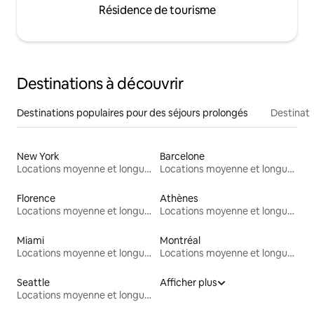
Résidence de tourisme
Destinations à découvrir
Destinations populaires pour des séjours prolongés
Destinati
New York
Barcelone
Locations moyenne et longue durée
Locations moyenne et longue durée
Florence
Athènes
Locations moyenne et longue durée
Locations moyenne et longue durée
Miami
Montréal
Locations moyenne et longue durée
Locations moyenne et longue durée
Seattle
Afficher plus
Locations moyenne et longue durée