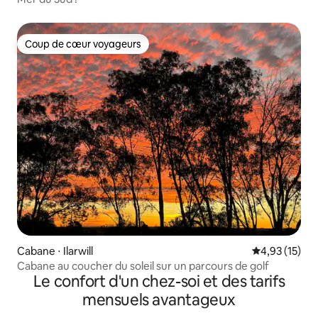
Coup de cœur voyageurs
Coup de cœur voyageurs
Cabane ⋅ Ilarwill
Évaluation mo
4,93 (15)
Cabane au coucher du soleil sur un parcours de golf
Le confort d'un chez-soi et des tarifs
mensuels avantageux