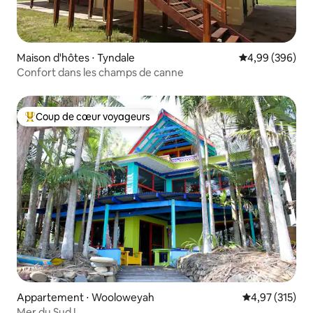
Maison d'hôtes ⋅ Tyndale
Évaluation moy
4,99 (396)
Confort dans les champs de canne
Coup de cœur voyageurs
Coups de cœur voyageurs les plus appréciés
Appartement ⋅ Wooloweyah
Évaluation moy
4,97 (315)
Mer du Sud !