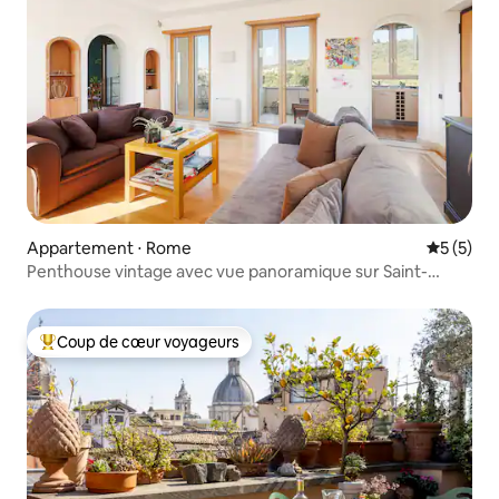
Appartement ⋅ Rome
Évaluatio
5 (5)
Penthouse vintage avec vue panoramique sur Saint-
Pierre
Coup de cœur voyageurs
Coups de cœur voyageurs les plus appréciés