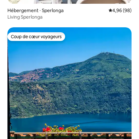
Hébergement ⋅ Sperlonga
Évaluation mo
4,96 (98)
Living Sperlonga
Coup de cœur voyageurs
Coup de cœur voyageurs