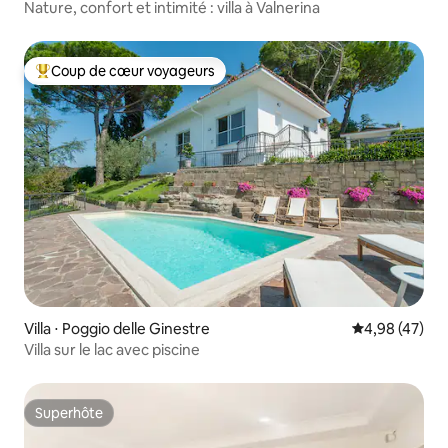
Nature, confort et intimité : villa à Valnerina
Coup de cœur voyageurs
Coups de cœur voyageurs les plus appréciés
Villa ⋅ Poggio delle Ginestre
Évaluation mo
4,98 (47)
Villa sur le lac avec piscine
Superhôte
Superhôte