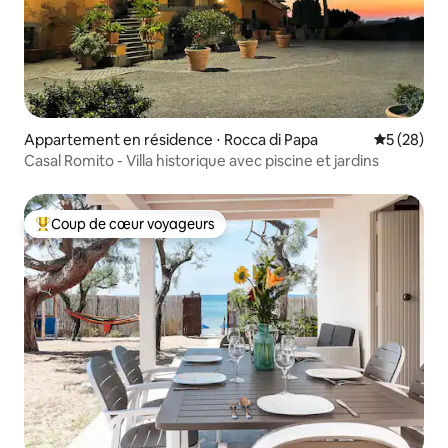
Appartement en résidence ⋅ Rocca di Papa
Évaluation
5 (28)
Casal Romito - Villa historique avec piscine et jardins
Coup de cœur voyageurs
Coups de cœur voyageurs les plus appréciés