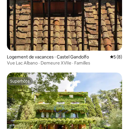
Logement de vacances ⋅ Castel Gandolfo
Évaluatio
5 (8)
Vue Lac Albano · Demeure XVIIe · Familles
Superhôte
Superhôte