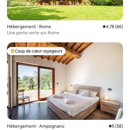
Hébergement ⋅ Rome
Évaluation mo
4,78 (46)
Une porte verte sur Rome
Coup de cœur voyageurs
Coups de cœur voyageurs les plus appréciés
Hébergement ⋅ Ampognano
Évaluation
5 (58)