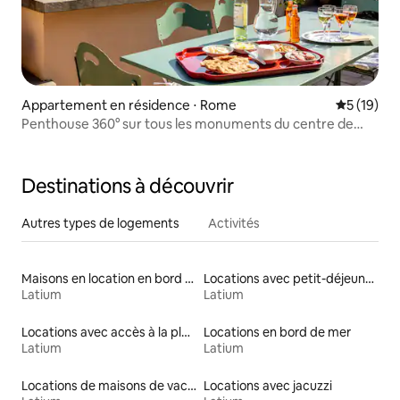
Appartement en résidence ⋅ Rome
Évaluation
5 (19)
Penthouse 360° sur tous les monuments du centre de
Rome
Destinations à découvrir
Autres types de logements
Activités
Maisons en location en bord de mer
Locations avec petit-déjeuner
Latium
Latium
Locations avec accès à la plage
Locations en bord de mer
Latium
Latium
Locations de maisons de vacances
Locations avec jacuzzi