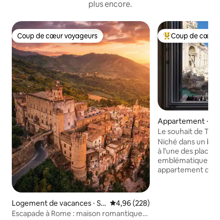
plus encore.
Coup de cœur voyageurs
Coup de cœur 
Coup de cœur voyageurs
Coups de cœur vo
Appartement ⋅ R
Le souhait de Trev
la fontaine de Trev
Niché dans un bât
à l'une des places 
emblématiques du
appartement d'un
au premier étage 
d'équipements mo
enviable, parfait p
Logement de vacances ⋅ Sa
Évaluation moyenne sur la base 
4,96 (228)
air. Idéal pour les 
n Gregorio da Sassola
Escapade à Rome : maison romantique
familles, l'appart