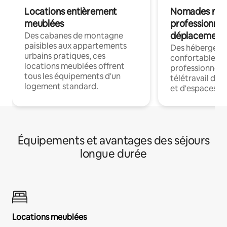
Locations entièrement
Nomades num
meublées
professionnel
déplacement
Des cabanes de montagne
paisibles aux appartements
Des hébergem
urbains pratiques, ces
confortables p
locations meublées offrent
professionnels
tous les équipements d'un
télétravail dis
logement standard.
et d'espaces de
Équipements et avantages des séjours
longue durée
Locations meublées