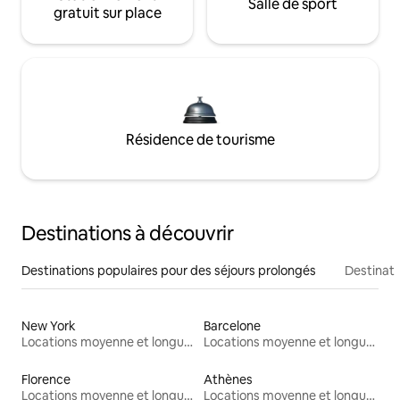
Salle de sport
gratuit sur place
Résidence de tourisme
Destinations à découvrir
Destinations populaires pour des séjours prolongés
Destinati
New York
Barcelone
Locations moyenne et longue durée
Locations moyenne et longue durée
Florence
Athènes
Locations moyenne et longue durée
Locations moyenne et longue durée