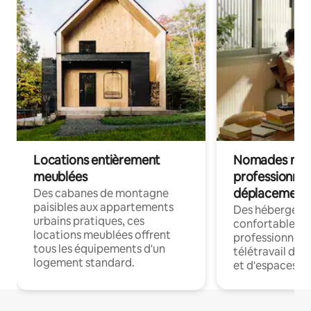
Locations entièrement
Nomades num
meublées
professionnel
déplacement
Des cabanes de montagne
paisibles aux appartements
Des hébergem
urbains pratiques, ces
confortables p
locations meublées offrent
professionnels
tous les équipements d'un
télétravail dis
logement standard.
et d'espaces de