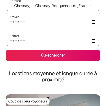
Adresse
Lorsque les résultats s'affichent, utilisez les flèches vers le hau
Arrivée
Départ
Rechercher
Locations moyenne et longue durée à
proximité
Coup de cœur voyageurs
Coup de cœur voyageurs