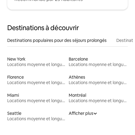
Destinations à découvrir
Destinations populaires pour des séjours prolongés
Destinati
New York
Barcelone
Locations moyenne et longue durée
Locations moyenne et longue durée
Florence
Athènes
Locations moyenne et longue durée
Locations moyenne et longue durée
Miami
Montréal
Locations moyenne et longue durée
Locations moyenne et longue durée
Seattle
Afficher plus
Locations moyenne et longue durée