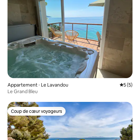
Appartement ⋅ Le Lavandou
Évaluatio
5 (5)
Le Grand Bleu
Coup de cœur voyageurs
Coup de cœur voyageurs