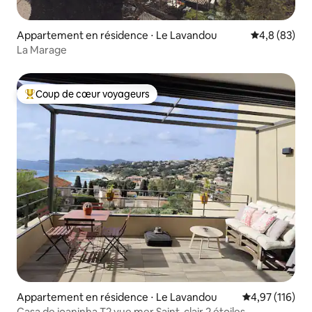
Appartement en résidence ⋅ Le Lavandou
Évaluation m
4,8 (83)
La Marage
Coup de cœur voyageurs
Coups de cœur voyageurs les plus appréciés
Appartement en résidence ⋅ Le Lavandou
Évaluation moy
4,97 (116)
Casa de joaninha T2 vue mer Saint-clair 2 étoiles