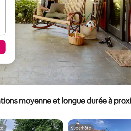
tions moyenne et longue durée à prox
te
Superhôte
te
Superhôte