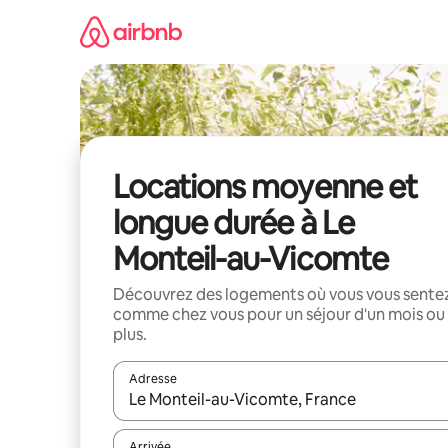
Aller
directement
au
contenu
Locations moyenne et
longue durée à Le
Monteil-au-Vicomte
Découvrez des logements où vous vous sente
comme chez vous pour un séjour d'un mois ou
plus.
Adresse
Lorsque les résultats s'affichent, utilisez les flèc
Arrivée