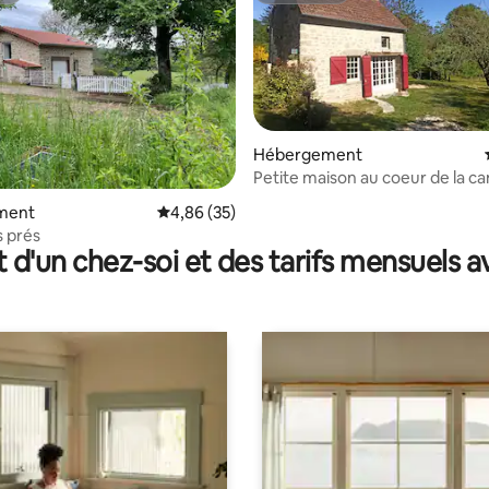
Hébergement
Petite maison au coeur de la 
creusoise
ur la base de 7 commentaires : 4,57 sur 5
ment
Évaluation moyenne sur la base de 35 commen
4,86 (35)
s prés
t d'un chez-soi et des tarifs mensuels 