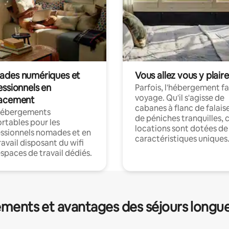
des numériques et
Vous allez vous y plaire
essionnels en
Parfois, l'hébergement fai
voyage. Qu'il s'agisse de
acement
cabanes à flanc de falais
hébergements
de péniches tranquilles, 
rtables pour les
locations sont dotées de
ssionnels nomades et en
caractéristiques uniques
ravail disposant du wifi
espaces de travail dédiés.
ments et avantages des séjours longu