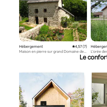
Hébergement
Évaluation moyenne s
4,57 (7)
Héberge
Maison en pierre sur grand Domaine de
L'orée de
Le confor
43h et étang