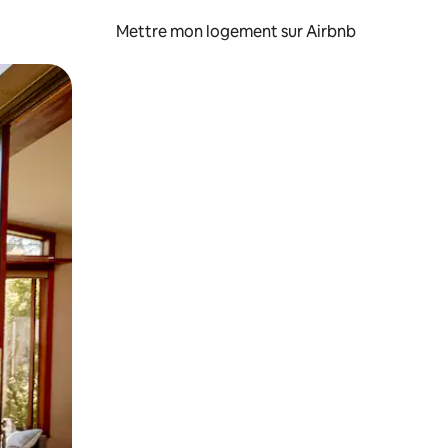
Mettre mon logement sur Airbnb
sant glisser.