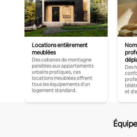
Locations entièrement
Noma
meublées
prof
dépl
Des cabanes de montagne
paisibles aux appartements
Des 
urbains pratiques, ces
confo
locations meublées offrent
profe
tous les équipements d'un
télét
logement standard.
et d'
Équipe