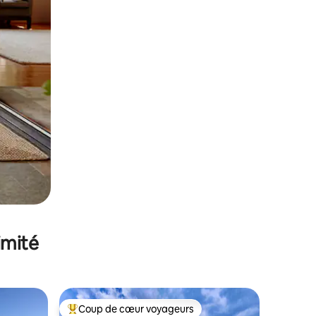
imité
Coup de cœur voyageurs
Coups de cœur voyageurs les plus appréciés