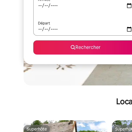
Départ
Rechercher
Loca
Superhôte
Superhô
Superhôte
Superhô