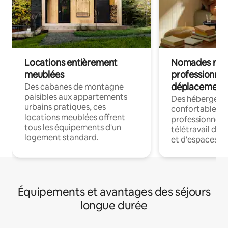
Locations entièrement
Nomades num
meublées
professionnel
déplacement
Des cabanes de montagne
paisibles aux appartements
Des hébergem
urbains pratiques, ces
confortables p
locations meublées offrent
professionnels
tous les équipements d'un
télétravail dis
logement standard.
et d'espaces de
Équipements et avantages des séjours
longue durée