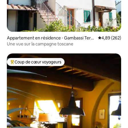
Appartement en résidence ⋅ Gambassi Term
Évaluation moy
4,89 (262)
e
Une vue sur la campagne toscane
Coup de cœur voyageurs
Coups de cœur voyageurs les plus appréciés