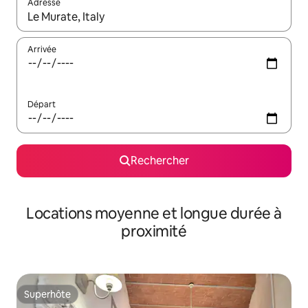
Adresse
Lorsque les résultats s'affichent, utilisez les flèches vers le hau
Arrivée
Départ
Rechercher
Locations moyenne et longue durée à
proximité
Superhôte
Superhôte