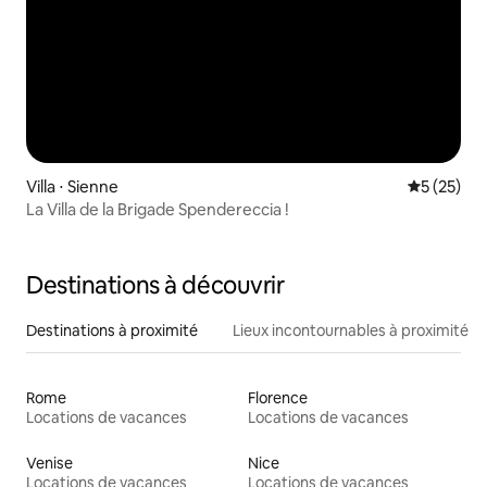
Villa ⋅ Sienne
Évaluation
5 (25)
La Villa de la Brigade Spendereccia !
Destinations à découvrir
Destinations à proximité
Lieux incontournables à proximité
Rome
Florence
Locations de vacances
Locations de vacances
Venise
Nice
Locations de vacances
Locations de vacances