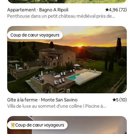
Appartement ⋅ Bagno A Ripoli
Évaluation mo
4,96 (72)
Penthouse dans un petit château médiéval près de
Florence
Coup de cœur voyageurs
Coup de cœur voyageurs
Gîte à la ferme ⋅ Monte San Savino
Évaluation
5 (10)
Villa de luxe au sommet d'une colline | Piscine à
débordement, sauna, vue
Coup de cœur voyageurs
Coups de cœur voyageurs les plus appréciés