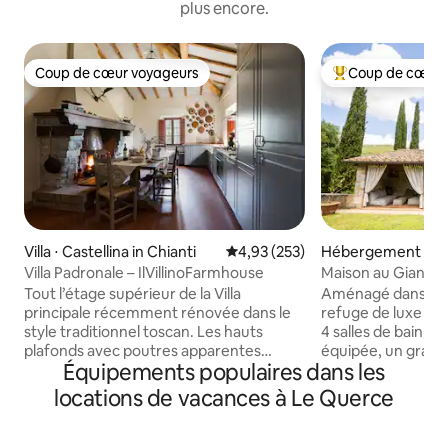
plus encore.
Coup de cœur voyageurs
Coup de cœur 
Coup de cœur voyageurs
Coups de cœur vo
Villa ⋅ Castellina in Chianti
Évaluation moyenne sur la base 
4,93 (253)
Hébergement ⋅ S
Villa Padronale – IlVillinoFarmhouse
Maison au Gianni - 
Tout l’étage supérieur de la Villa
Aménagé dans une
principale récemment rénovée dans le
refuge de luxe pr
style traditionnel toscan. Les hauts
4 salles de bain, u
plafonds avec poutres apparentes
équipée, un grand 
Équipements populaires dans les
rendent l’endroit confortable et parfait
privatif avec parki
pour les familles ou les groupes d’amis.
avec canapés, un 
locations de vacances à Le Querce
Dans la maison, il y a deux grandes
extérieur et une cu
cheminées (dans le salon et la cuisine)
Idéale pour ceux 
fonctionnelles. Logement privé, non
expérience unique,