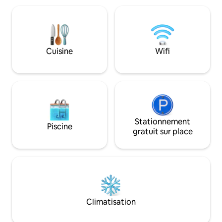
partagé. La maison dispose d’une
rustique au confo
grande terrasse couverte, d’un jardin
pour les familles ou
avec des canapés, d’un barbecue, d’un
promet des soirée
foyer, d’un parking privé. La piscine
étoiles, entre déte
entre les oliviers et les vignes est idéale
dîners en plein ai
Cuisine
Wifi
pour la détente et dispose d’un accès
inoubliable vous a
privé à la zone commune
coin de paradis !
Stationnement
Piscine
gratuit sur place
Climatisation