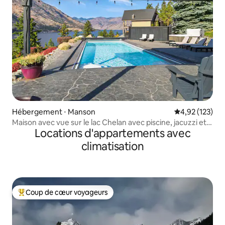
Hébergement ⋅ Manson
Évaluation moy
4,92 (123)
Maison avec vue sur le lac Chelan avec piscine, jacuzzi et
Locations d'appartements avec
cour !
climatisation
Coup de cœur voyageurs
Coups de cœur voyageurs les plus appréciés