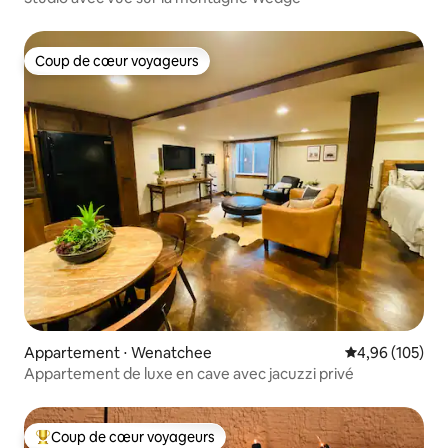
Coup de cœur voyageurs
Coup de cœur voyageurs
Appartement ⋅ Wenatchee
Évaluation moy
4,96 (105)
Appartement de luxe en cave avec jacuzzi privé
Coup de cœur voyageurs
Coups de cœur voyageurs les plus appréciés