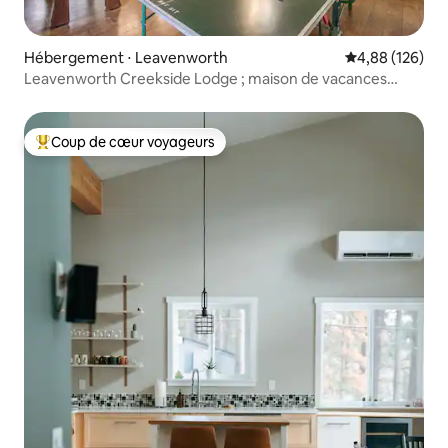
Hébergement ⋅ Leavenworth
Évaluation moy
4,88 (126)
Leavenworth Creekside Lodge ; maison de vacances
parfaite
Coup de cœur voyageurs
Coups de cœur voyageurs les plus appréciés