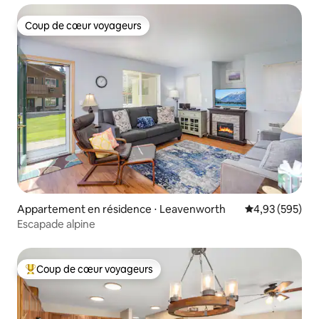
Coup de cœur voyageurs
Coup de cœur voyageurs
Appartement en résidence ⋅ Leavenworth
Évaluation moy
4,93 (595)
Escapade alpine
Coup de cœur voyageurs
Coups de cœur voyageurs les plus appréciés