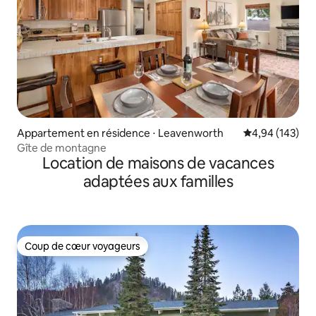
Appartement en résidence ⋅ Leavenworth
Évaluation moy
4,94 (143)
Gîte de montagne
Location de maisons de vacances
adaptées aux familles
Coup de cœur voyageurs
Coup de cœur voyageurs