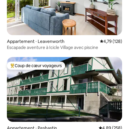
Appartement ⋅ Leavenworth
Évaluation moy
4,79 (128)
Escapade aventure à Icicle Village avec piscine
Coup de cœur voyageurs
Coups de cœur voyageurs les plus appréciés
Appartement ⋅ Peshastin
Évaluation moy
4,89 (258)