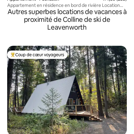
Appartement en résidence en bord de rivière Location
Autres superbes locations de vacances à
courte durée #00071
proximité de Colline de ski de
Leavenworth
Coup de cœur voyageurs
Coups de cœur voyageurs les plus appréciés