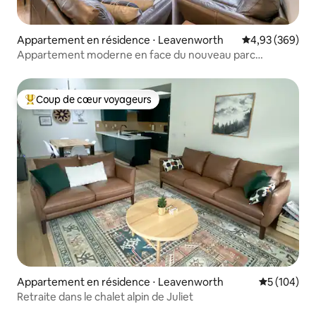
Appartement en résidence ⋅ Leavenworth
Évaluation moy
4,93 (369)
Appartement moderne en face du nouveau parc
d'aventure
Coup de cœur voyageurs
Coups de cœur voyageurs les plus appréciés
Appartement en résidence ⋅ Leavenworth
Évaluation 
5 (104)
Retraite dans le chalet alpin de Juliet