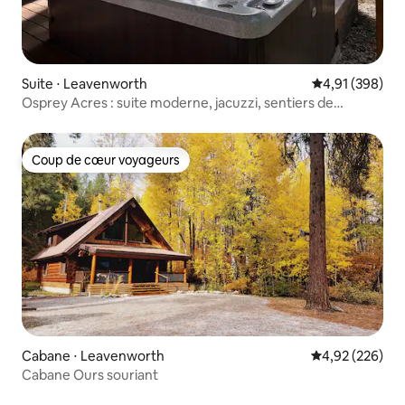
Suite ⋅ Leavenworth
Évaluation moy
4,91 (398)
Osprey Acres : suite moderne, jacuzzi, sentiers de
randonnée
Coup de cœur voyageurs
Coup de cœur voyageurs
Cabane ⋅ Leavenworth
Évaluation moy
4,92 (226)
Cabane Ours souriant