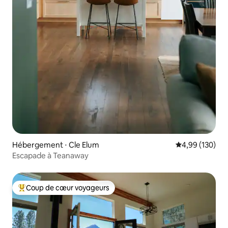
Hébergement ⋅ Cle Elum
Évaluation moy
4,99 (130)
Escapade à Teanaway
Coup de cœur voyageurs
Coups de cœur voyageurs les plus appréciés