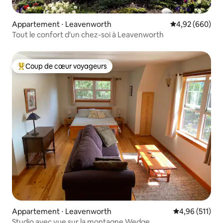
Appartement ⋅ Leavenworth
Évaluation moy
4,92 (660)
Tout le confort d'un chez-soi à Leavenworth
Coup de cœur voyageurs
Coups de cœur voyageurs les plus appréciés
Appartement ⋅ Leavenworth
Évaluation moy
4,96 (511)
Studio avec vue sur la montagne Wedge