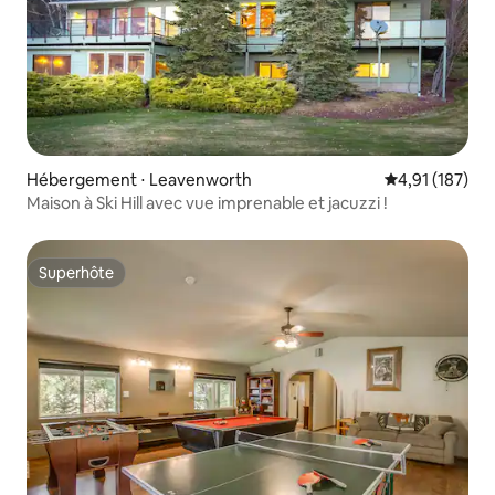
Hébergement ⋅ Leavenworth
Évaluation moy
4,91 (187)
Maison à Ski Hill avec vue imprenable et jacuzzi !
Superhôte
Superhôte