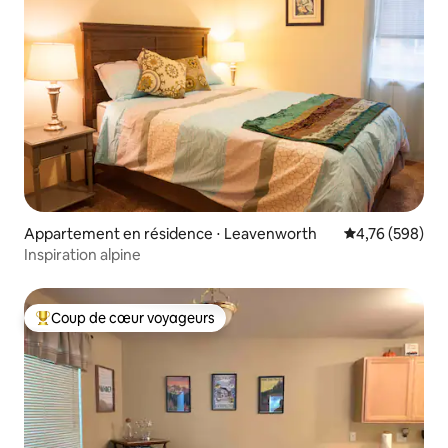
Appartement en résidence ⋅ Leavenworth
Évaluation moy
4,76 (598)
Inspiration alpine
Coup de cœur voyageurs
Coups de cœur voyageurs les plus appréciés