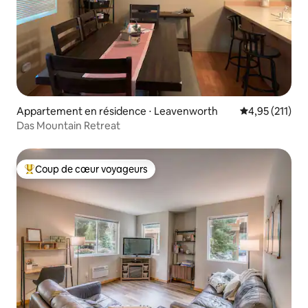
Appartement en résidence ⋅ Leavenworth
Évaluation moy
4,95 (211)
Das Mountain Retreat
Coup de cœur voyageurs
Coups de cœur voyageurs les plus appréciés