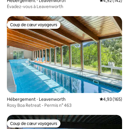
Hébergement ⋅ Leavenworth
Évaluation moy
4,92 (142)
Évadez-vous à Leavenworth
Coup de cœur voyageurs
Coup de cœur voyageurs
Hébergement ⋅ Leavenworth
Évaluation moy
4,93 (165)
Rosy Boa Retreat - Permis n° 463
Coup de cœur voyageurs
Coup de cœur voyageurs