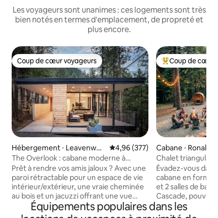
Les voyageurs sont unanimes : ces logements sont très
bien notés en termes d'emplacement, de propreté et
plus encore.
Coup de cœur voyageurs
Coup de cœur 
Coup de cœur voyageurs
Coups de cœur vo
Hébergement ⋅ Leavenwor
Évaluation moyenne sur la base 
4,96 (377)
Cabane ⋅ Ronald
th
The Overlook : cabane moderne à
Chalet triangulaire
Leavenworth
sauna, douche en
Prêt à rendre vos amis jaloux ? Avec une
Évadez-vous dans
paroi rétractable pour un espace de vie
cabane en forme 
intérieur/extérieur, une vraie cheminée
et 2 salles de bai
au bois et un jacuzzi offrant une vue
Cascade, pouvant a
Équipements populaires dans les
incroyable sur la rivière, ce chalet
confortablement j
moderne à flanc de falaise au-dessus de
Cette retraite uni