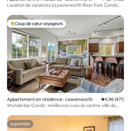
Location de vacances à Leavenworth River Park Condo,
Coup de cœur voyageurs
Coups de cœur voyageurs les plus appréciés
Appartement en résidence ⋅ Leavenworth
Évaluation moy
4,96 (471)
Wunderbar Condo : meilleures vues du centre-ville de
Leavenworth
Superhôte
Superhôte