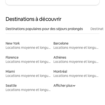
Destinations à découvrir
Destinations populaires pour des séjours prolongés
Destinati
New York
Barcelone
Locations moyenne et longue durée
Locations moyenne et longue durée
Florence
Athènes
Locations moyenne et longue durée
Locations moyenne et longue durée
Miami
Montréal
Locations moyenne et longue durée
Locations moyenne et longue durée
Seattle
Afficher plus
Locations moyenne et longue durée