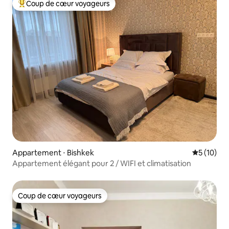
Coup de cœur voyageurs
Coups de cœur voyageurs les plus appréciés
Appartement ⋅ Bishkek
Évaluation
5 (10)
Appartement élégant pour 2 / WIFI et climatisation
Coup de cœur voyageurs
Coup de cœur voyageurs