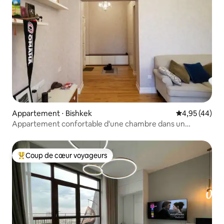
Appartement ⋅ Bishkek
Évaluation mo
4,95 (44)
Appartement confortable d'une chambre dans un
bâtiment historique
Coup de cœur voyageurs
Coups de cœur voyageurs les plus appréciés