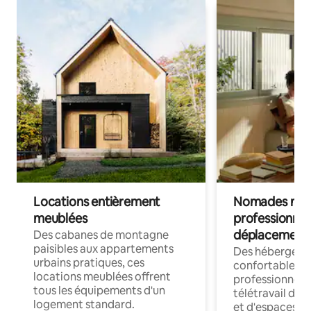
Locations entièrement
Nomades num
meublées
professionnel
déplacement
Des cabanes de montagne
paisibles aux appartements
Des hébergem
urbains pratiques, ces
confortables p
locations meublées offrent
professionnels
tous les équipements d'un
télétravail dis
logement standard.
et d'espaces de