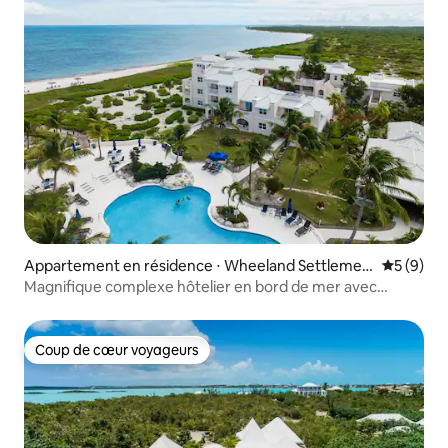
Appartement en résidence ⋅ Wheeland Settlemen
Évaluatio
5 (9)
t
Magnifique complexe hôtelier en bord de mer avec
3 chambres et 2 salles de bain
Coup de cœur voyageurs
Coup de cœur voyageurs