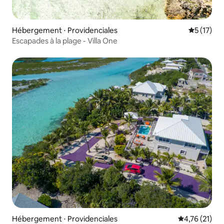
Hébergement ⋅ Providenciales
Évaluation
5 (17)
Escapades à la plage - Villa One
Hébergement ⋅ Providenciales
Évaluation mo
4,76 (21)