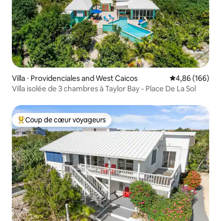
Villa ⋅ Providenciales and West Caicos
Évaluation moy
4,86 (166)
Villa isolée de 3 chambres à Taylor Bay - Place De La Sol
Coup de cœur voyageurs
Coups de cœur voyageurs les plus appréciés