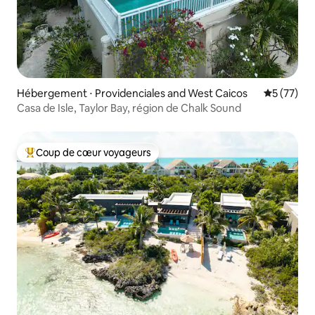
Hébergement ⋅ Providenciales and West Caicos
Évaluation
5 (77)
Casa de Isle, Taylor Bay, région de Chalk Sound
Coup de cœur voyageurs
Coups de cœur voyageurs les plus appréciés