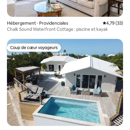
Hébergement ⋅ Providenciales
Évaluation mo
4,79 (33)
Chalk Sound Waterfront Cottage : piscine et kayak
Coup de cœur voyageurs
Coup de cœur voyageurs