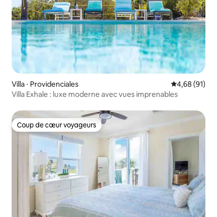
Villa ⋅ Providenciales
Évaluation mo
4,68 (91)
Villa Exhale : luxe moderne avec vues imprenables
Coup de cœur voyageurs
Coup de cœur voyageurs