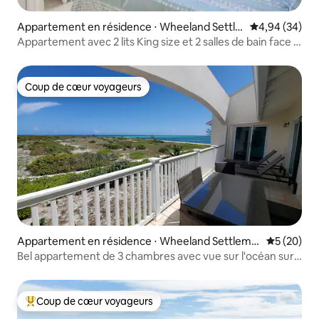
Appartement en résidence ⋅ Wheeland Settle
Évaluation mo
4,94 (34)
ment
Appartement avec 2 lits King size et 2 salles de bain face à
l'océan et à la piscine
Coup de cœur voyageurs
Coup de cœur voyageurs
Appartement en résidence ⋅ Wheeland Settleme
Évaluation
5 (20)
nt
Bel appartement de 3 chambres avec vue sur l'océan sur
la plage
Coup de cœur voyageurs
Coups de cœur voyageurs les plus appréciés