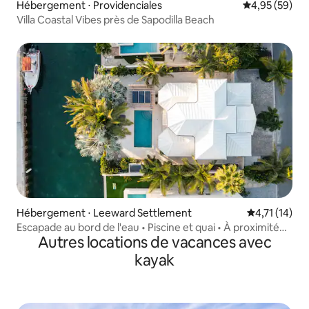
Hébergement ⋅ Providenciales
Évaluation mo
4,95 (59)
Villa Coastal Vibes près de Sapodilla Beach
Hébergement ⋅ Leeward Settlement
Évaluation m
4,71 (14)
Escapade au bord de l'eau • Piscine et quai • À proximité
Autres locations de vacances avec
de Grace Bay
kayak