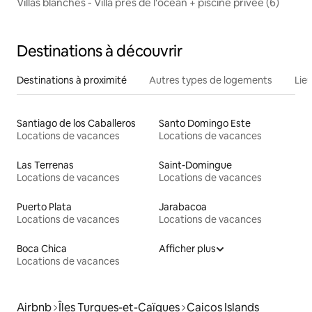
Villas blanches - Villa près de l'océan + piscine privée (6)
Destinations à découvrir
Destinations à proximité
Autres types de logements
Lie
Santiago de los Caballeros
Santo Domingo Este
Locations de vacances
Locations de vacances
Las Terrenas
Saint-Domingue
Locations de vacances
Locations de vacances
Puerto Plata
Jarabacoa
Locations de vacances
Locations de vacances
Boca Chica
Afficher plus
Locations de vacances
Airbnb
Îles Turques-et-Caïques
Caicos Islands