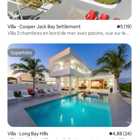
Villa ⋅ Cooper Jack Bay Settlement
Évaluation
5 (19)
Villa 3 chambres en bord de mer avec piscine, vue sur le
canal, parking
Superhôte
Superhôte
Villa ⋅ Long Bay Hills
Évaluation mo
4,88 (24)