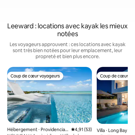
Leeward : locations avec kayak les mieux
notées
Les voyageurs approuvent : ces locations avec kayak
sont très bien notées pour leur emplacement, leur
propreté et bien plus encore.
Coup de cœur voyageurs
Coup de cœur vo
Coup de cœur voyageurs
Coup de cœur vo
Hébergement ⋅ Providenciale
Évaluation moyenne sur la base
4,91 (53)
Villa ⋅ Long Bay Hill