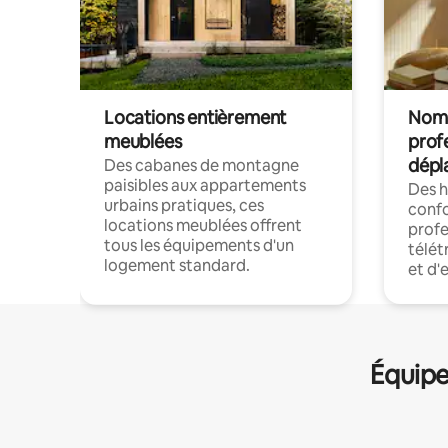
Locations entièrement
Noma
meublées
prof
dépl
Des cabanes de montagne
paisibles aux appartements
Des 
urbains pratiques, ces
confo
locations meublées offrent
profe
tous les équipements d'un
télét
logement standard.
et d'
Équipe