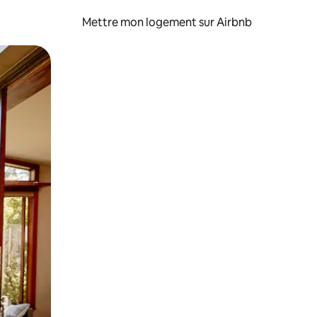
Mettre mon logement sur Airbnb
sant glisser.