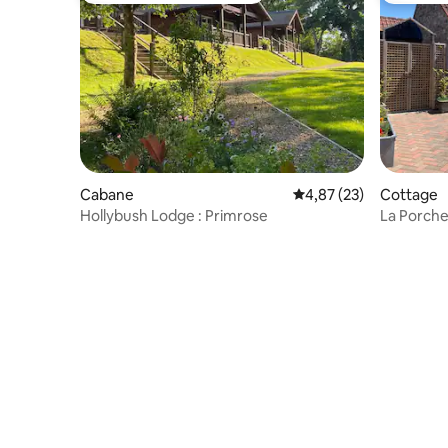
Cabane
Évaluation moyenne su
4,87 (23)
Cottage
Hollybush Lodge : Primrose
La Porche