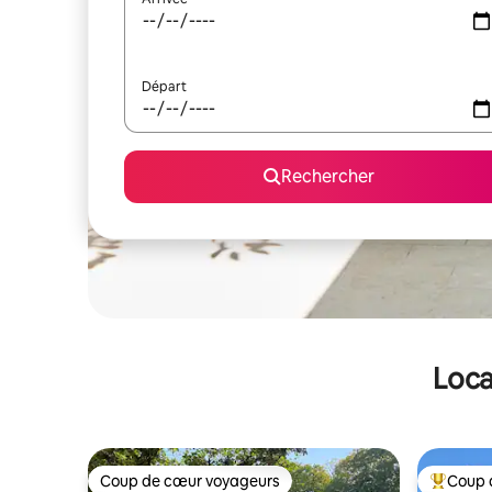
Départ
Rechercher
Loca
Coup de cœur voyageurs
Coup 
Coup de cœur voyageurs
Coups de