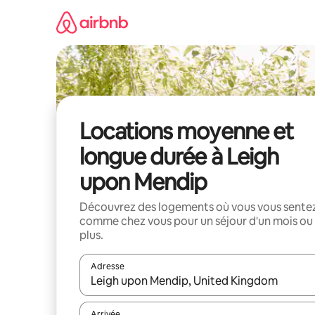
Aller
directement
au
contenu
Locations moyenne et
longue durée à Leigh
upon Mendip
Découvrez des logements où vous vous sente
comme chez vous pour un séjour d'un mois ou
plus.
Adresse
Lorsque les résultats s'affichent, utilisez les flèc
Arrivée