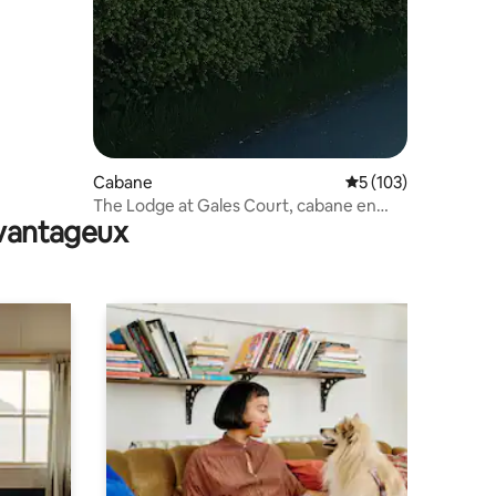
Cabane
Évaluation moyenne 
5 (103)
The Lodge at Gales Court, cabane en
avantageux
rondins de luxe