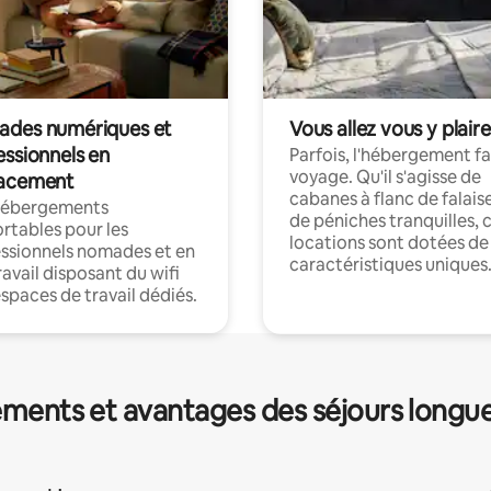
des numériques et
Vous allez vous y plaire
essionnels en
Parfois, l'hébergement fai
voyage. Qu'il s'agisse de
acement
cabanes à flanc de falais
hébergements
de péniches tranquilles, 
rtables pour les
locations sont dotées de
ssionnels nomades et en
caractéristiques uniques
ravail disposant du wifi
espaces de travail dédiés.
ments et avantages des séjours longu