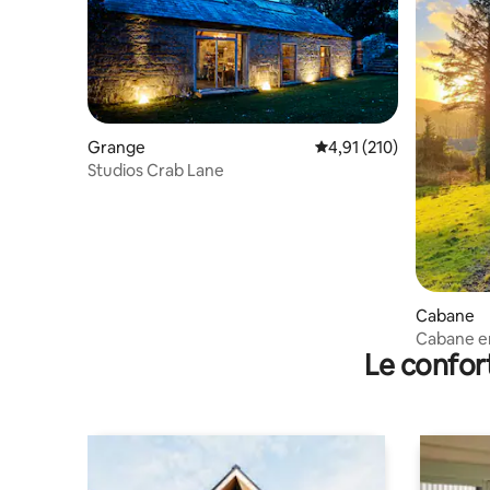
Grange
Évaluation moyenne sur
4,91 (210)
Studios Crab Lane
Cabane
Cabane en
Le confor
montagne