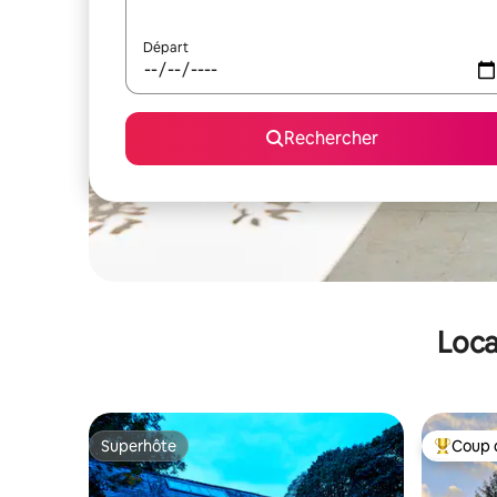
Départ
Rechercher
Loca
Superhôte
Coup 
Superhôte
Coups de