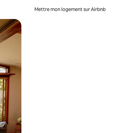
Mettre mon logement sur Airbnb
sant glisser.