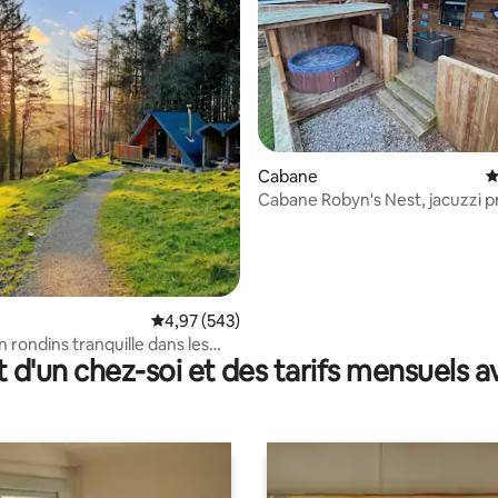
 la base de 210 commentaires : 4,91 sur 5
Cabane
É
Cabane Robyn's Nest, jacuzzi p
Évaluation moyenne sur la base de 543 commen
4,97 (543)
 rondins tranquille dans les
t d'un chez-soi et des tarifs mensuels 
s de Comeragh (2/2)