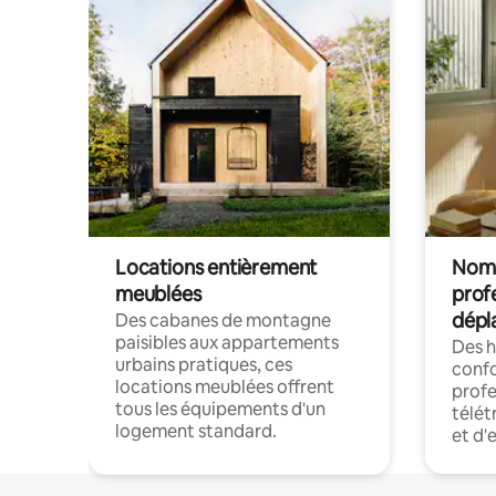
Locations entièrement
Noma
meublées
prof
dépl
Des cabanes de montagne
paisibles aux appartements
Des 
urbains pratiques, ces
confo
locations meublées offrent
profe
tous les équipements d'un
télét
logement standard.
et d'