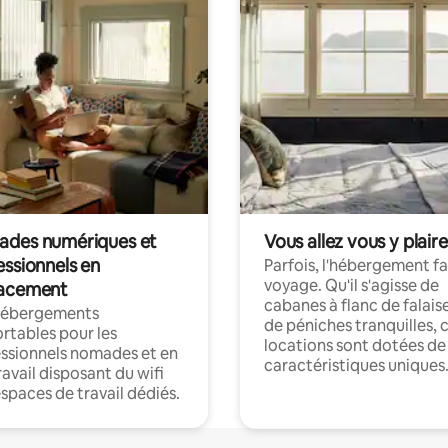
des numériques et
Vous allez vous y plaire
essionnels en
Parfois, l'hébergement fai
voyage. Qu'il s'agisse de
acement
cabanes à flanc de falais
hébergements
de péniches tranquilles, 
rtables pour les
locations sont dotées de
ssionnels nomades et en
caractéristiques uniques
ravail disposant du wifi
espaces de travail dédiés.