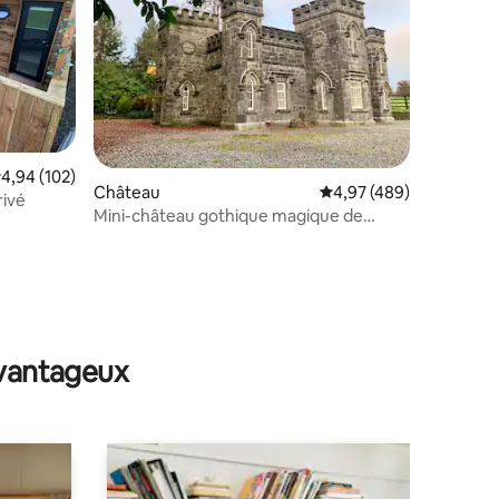
valuation moyenne sur la base de 102 commentaires : 4,94 sur 5
4,94 (102)
Château
Évaluation moyenne sur
4,97 (489)
rivé
Mini-château gothique magique de
3 chambres.
taires : 4,97 sur 5
avantageux