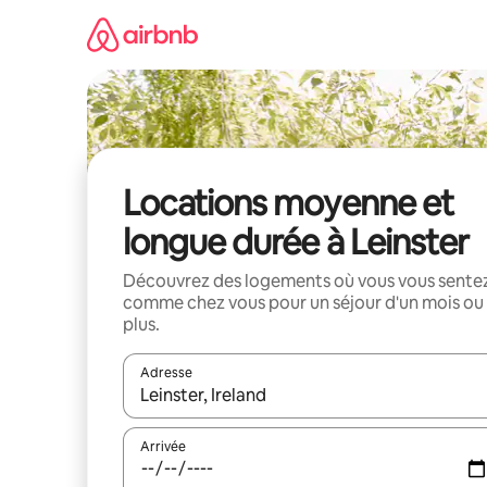
Aller
directement
au
contenu
Locations moyenne et
longue durée à Leinster
Découvrez des logements où vous vous sente
comme chez vous pour un séjour d'un mois ou
plus.
Adresse
Lorsque les résultats s'affichent, utilisez les flèc
Arrivée