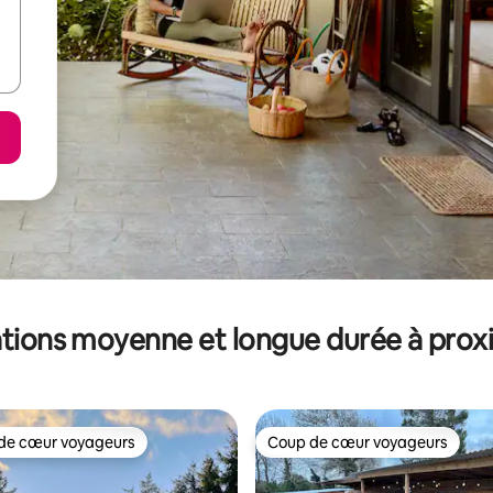
tions moyenne et longue durée à prox
de cœur voyageurs
Coup de cœur voyageurs
 cœur voyageurs les plus appréciés
Coup de cœur voyageurs