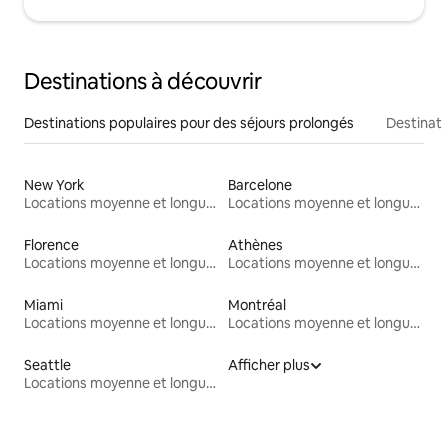
Destinations à découvrir
Destinations populaires pour des séjours prolongés
Destinati
New York
Barcelone
Locations moyenne et longue durée
Locations moyenne et longue durée
Florence
Athènes
Locations moyenne et longue durée
Locations moyenne et longue durée
Miami
Montréal
Locations moyenne et longue durée
Locations moyenne et longue durée
Seattle
Afficher plus
Locations moyenne et longue durée