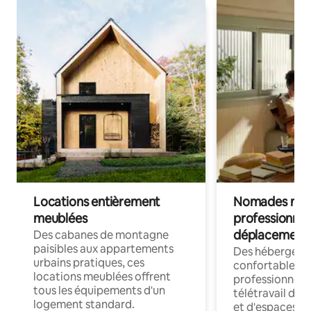
Locations entièrement
Nomades num
meublées
professionnel
déplacement
Des cabanes de montagne
paisibles aux appartements
Des hébergem
urbains pratiques, ces
confortables p
locations meublées offrent
professionnels
tous les équipements d'un
télétravail dis
logement standard.
et d'espaces de