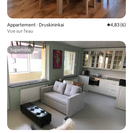
Appartement ⋅ Druskininkai
Évaluation m
4,83 (6)
Vue sur l'eau
Superhôte
Superhôte