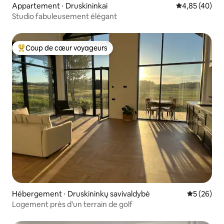
Appartement ⋅ Druskininkai
Évaluation mo
4,85 (40)
Studio fabuleusement élégant
Coup de cœur voyageurs
Coups de cœur voyageurs les plus appréciés
Hébergement ⋅ Druskininkų savivaldybė
Évaluation
5 (26)
Logement près d'un terrain de golf