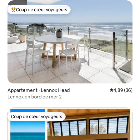
Coup de cœur voyageurs
Coups de cœur voyageurs les plus appréciés
Appartement ⋅ Lennox Head
Évaluation mo
4,89 (36)
Lennox en bord de mer 2
Coup de cœur voyageurs
Coup de cœur voyageurs