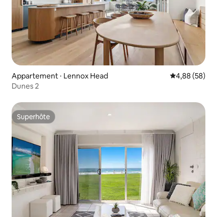
Appartement ⋅ Lennox Head
Évaluation mo
4,88 (58)
Dunes 2
Superhôte
Superhôte