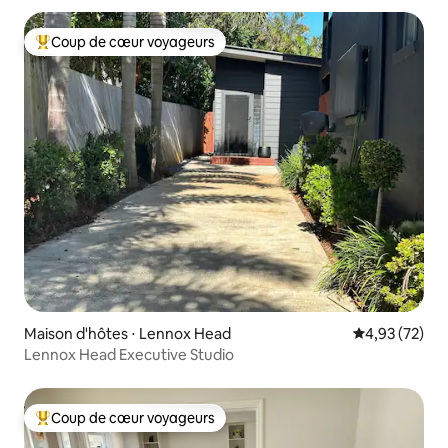
Coup de cœur voyageurs
Coups de cœur voyageurs les plus appréciés
Maison d'hôtes ⋅ Lennox Head
Évaluation mo
4,93 (72)
Lennox Head Executive Studio
Coup de cœur voyageurs
Coups de cœur voyageurs les plus appréciés