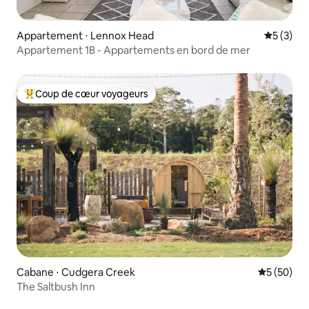
Appartement ⋅ Lennox Head
Évaluatio
5 (3)
Appartement 1B - Appartements en bord de mer
Coup de cœur voyageurs
Coups de cœur voyageurs les plus appréciés
Cabane ⋅ Cudgera Creek
Évaluation
5 (50)
The Saltbush Inn