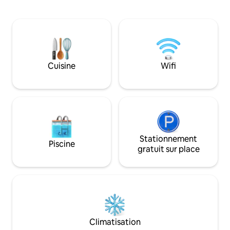
Queen Size, de la climatisation, d'une
pour profiter de l
cuisine avec 4 feux, d'un four à micro-
des autres. Un e
ondes, d'une salle de bain, de toilettes,
et privé qui embr
d'une télévision, du WiFi, de Netflix,
luxe du complexe hô
d'une buanderie, d'un barbecue. De
comme à l'extérieur. La dem
plus, tous les extras dont vous avez
dispose de jardins
besoin pour profiter d'un séjour
qui enveloppent l
Cuisine
Wifi
relaxant, y compris les arrivées
atmosphère paisib
anticipées et les départs tardifs. Si vous
vous imprégner p
avez des questions, envoyez un
détendez pendant 
message.
Stationnement
Piscine
gratuit sur place
Climatisation