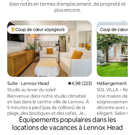
bien notés en termes d'emplacement, de propreté et
plus encore.
Coup de cœur voyageurs
Coup de cœur vo
Coups de cœur voyageurs les plus appréciés
Coup de cœur vo
Suite ⋅ Lennox Head
Évaluation moyenne sur la base 
4,98 (223)
Hébergement ⋅ S
Studio au lever du soleil
SOL VILLA ~ Retrai
10 COUCHAGES
Bienvenue dans notre studio climatisé
Une maison de va
en bas dans le centre-ville de Lennox. À
soigneusement sé
5 minutes à pied (pas de collines) de la
décorée avec un m
plage, des boutiques et des cafés. Je
élégant. Salon spa
Équipements populaires dans les
dois mentionner que vous devez
permet aux famill
monter 10 marches en bois pour entrer
groupes de 10 pe
locations de vacances à Lennox Head
dans le studio. Le studio dispose d'un lit
se détendre sépar