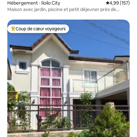
Hébergement ⋅ Iloilo City
Évaluation moy
4,99 (157)
Maison avec jardin, piscine et petit déjeuner près de
Megaworld
Coup de cœur voyageurs
Coups de cœur voyageurs les plus appréciés