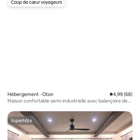
Coup de cœur voyageurs
Coup de cœur voyageurs
Hébergement ⋅ Oton
Évaluation mo
4,99 (68)
Maison confortable semi-industrielle avec balançoire de
jardin + barbecue
Superhôte
Superhôte