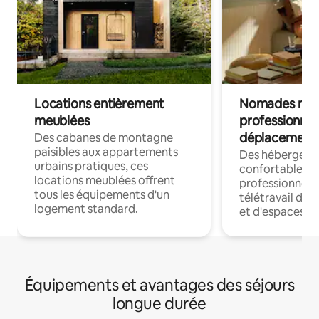
Locations entièrement
Nomades num
meublées
professionnel
déplacement
Des cabanes de montagne
paisibles aux appartements
Des hébergem
urbains pratiques, ces
confortables p
locations meublées offrent
professionnels
tous les équipements d'un
télétravail dis
logement standard.
et d'espaces de
Équipements et avantages des séjours
longue durée