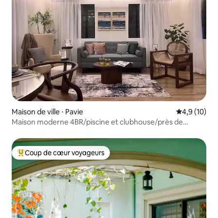
Maison de ville ⋅ Pavie
Évaluation m
4,9 (10)
Maison moderne 4BR/piscine et clubhouse/près de
l'aéroport
Coup de cœur voyageurs
Coups de cœur voyageurs les plus appréciés