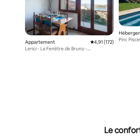
Héberge
Pini: Pisc
Appartement
Évaluation moyenne sur
4,91 (172)
Lerici!
Lerici - La Fenêtre de Bruno -
IT011016c2qc44rybe
Le confor