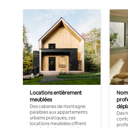
Locations entièrement
Noma
meublées
prof
dépl
Des cabanes de montagne
paisibles aux appartements
Des 
urbains pratiques, ces
confo
locations meublées offrent
profe