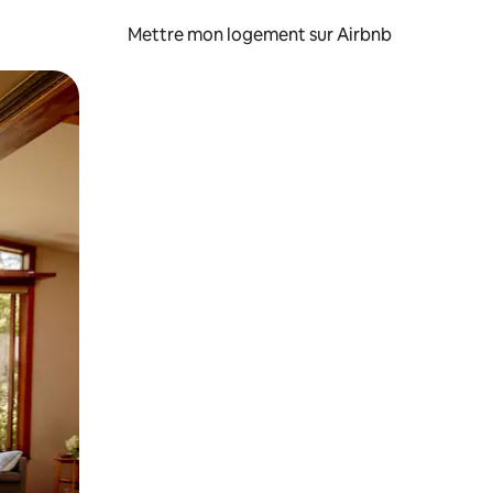
Mettre mon logement sur Airbnb
sant glisser.