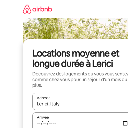
Aller
directement
au
contenu
Locations moyenne et
longue durée à Lerici
Découvrez des logements où vous vous sente
comme chez vous pour un séjour d'un mois ou
plus.
Adresse
Lorsque les résultats s'affichent, utilisez les flèc
Arrivée