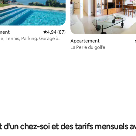
ment
Évaluation moyenne sur la base de 87 commen
4,94 (87)
ine, Tennis, Parking. Garage à
 la base de 172 commentaires : 4,91 sur 5
Appartement
La Perle du golfe
t d'un chez-soi et des tarifs mensuels 