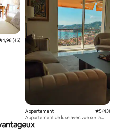
taires : 4,94 sur 5
Évaluation moyenne sur la base de 45 commentaires : 4,98 sur 5
4,98 (45)
Appartement
Évaluation moyenne
5 (43)
Appartement de luxe avec vue sur la
avantageux
mer