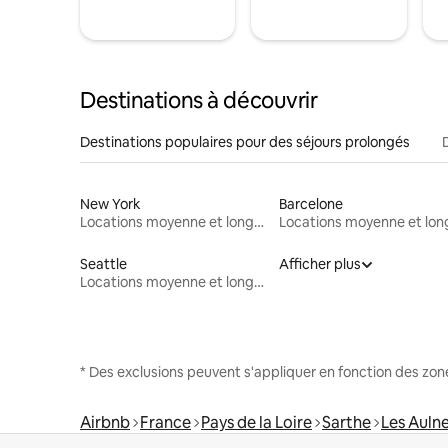
Destinations à découvrir
Destinations populaires pour des séjours prolongés
New York
Barcelone
Locations moyenne et longue durée
Seattle
Afficher plus
Locations moyenne et longue durée
* Des exclusions peuvent s'appliquer en fonction des zo
Airbnb
France
Pays de la Loire
Sarthe
Les Auln