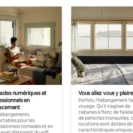
des numériques et
Vous allez vous y plaire
essionnels en
Parfois, l'hébergement fai
voyage. Qu'il s'agisse de
acement
cabanes à flanc de falais
hébergements
de péniches tranquilles, 
rtables pour les
locations sont dotées de
ssionnels nomades et en
caractéristiques uniques
ravail disposant du wifi