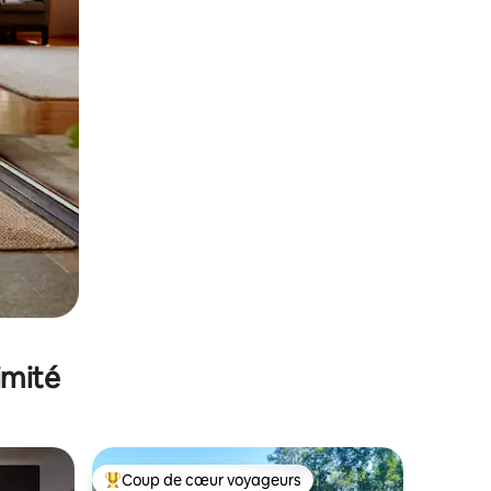
imité
Coup de cœur voyageurs
Coups de cœur voyageurs les plus appréciés