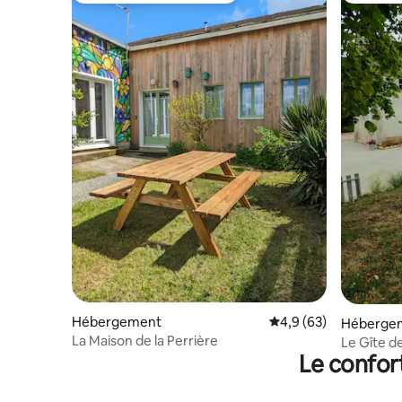
Hébergement
Évaluation moyenne s
4,9 (63)
Héberge
La Maison de la Perrière
Le Gîte de
Le confor