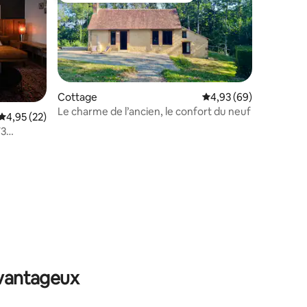
Cottage
Évaluation moyenne su
4,93 (69)
Le charme de l’ancien, le confort du neuf
Évaluation moyenne sur la base de 22 commentaires : 4,95 sur 5
4,95 (22)
T3
taires : 4,97 sur 5
avantageux