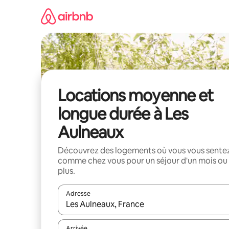
Aller
directement
au
contenu
Locations moyenne et
longue durée à Les
Aulneaux
Découvrez des logements où vous vous sente
comme chez vous pour un séjour d'un mois ou
plus.
Adresse
Lorsque les résultats s'affichent, utilisez les flèc
Arrivée