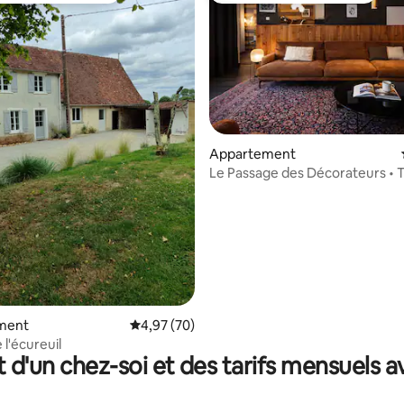
Appartement
Le Passage des Décorateurs • 
Spacieux & central
ur la base de 63 commentaires : 4,9 sur 5
ment
Évaluation moyenne sur la base de 70 commen
4,97 (70)
 l'écureuil
t d'un chez-soi et des tarifs mensuels 