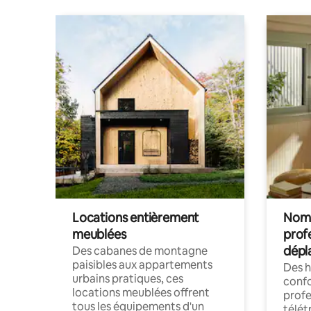
Locations entièrement
Noma
meublées
prof
dépl
Des cabanes de montagne
paisibles aux appartements
Des 
urbains pratiques, ces
confo
locations meublées offrent
profe
tous les équipements d'un
télét