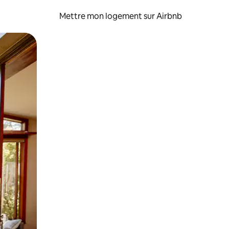
Mettre mon logement sur Airbnb
sant glisser.