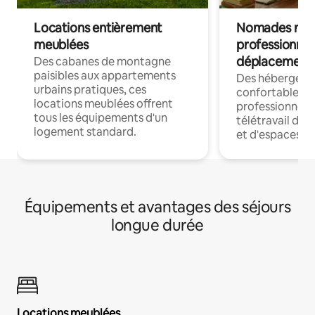
Locations entièrement
Nomades num
meublées
professionnel
déplacement
Des cabanes de montagne
paisibles aux appartements
Des hébergem
urbains pratiques, ces
confortables p
locations meublées offrent
professionnels
tous les équipements d'un
télétravail dis
logement standard.
et d'espaces de
Équipements et avantages des séjours
longue durée
Locations meublées