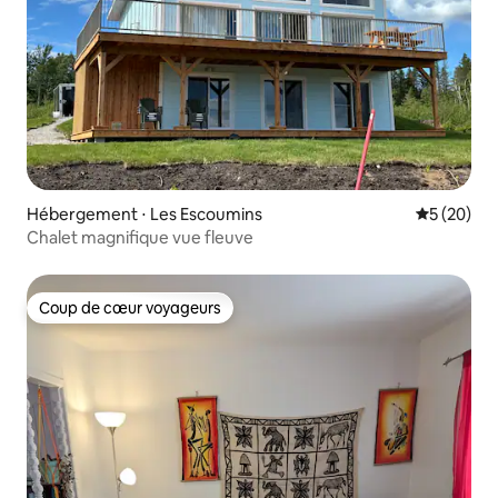
Hébergement ⋅ Les Escoumins
Évaluation
5 (20)
Chalet magnifique vue fleuve
Coup de cœur voyageurs
Coup de cœur voyageurs