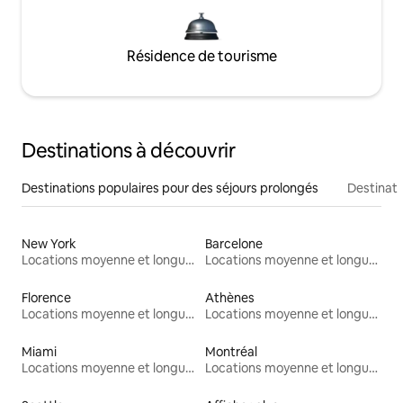
Résidence de tourisme
Destinations à découvrir
Destinations populaires pour des séjours prolongés
Destinati
New York
Barcelone
Locations moyenne et longue durée
Locations moyenne et longue durée
Florence
Athènes
Locations moyenne et longue durée
Locations moyenne et longue durée
Miami
Montréal
Locations moyenne et longue durée
Locations moyenne et longue durée