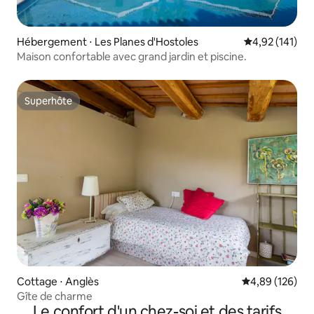
Hébergement ⋅ Les Planes d'Hostoles
Évaluation moy
4,92 (141)
Maison confortable avec grand jardin et piscine.
Superhôte
Superhôte
Cottage ⋅ Anglès
Évaluation moy
4,89 (126)
Gîte de charme
Le confort d'un chez-soi et des tarifs