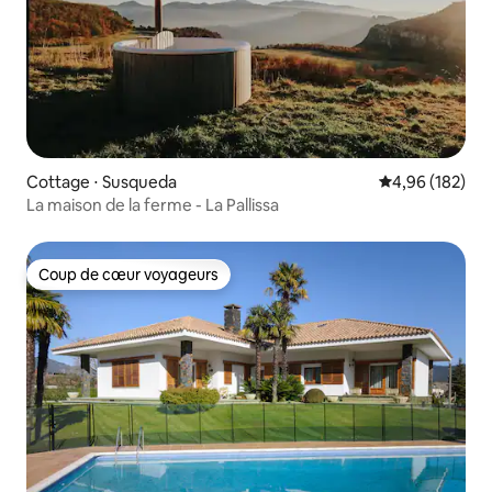
Cottage ⋅ Susqueda
Évaluation moy
4,96 (182)
La maison de la ferme - La Pallissa
Coup de cœur voyageurs
Coup de cœur voyageurs