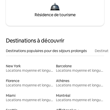
Résidence de tourisme
Destinations à découvrir
Destinations populaires pour des séjours prolongés
Destinati
New York
Barcelone
Locations moyenne et longue durée
Locations moyenne et longue durée
Florence
Athènes
Locations moyenne et longue durée
Locations moyenne et longue durée
Miami
Montréal
Locations moyenne et longue durée
Locations moyenne et longue durée