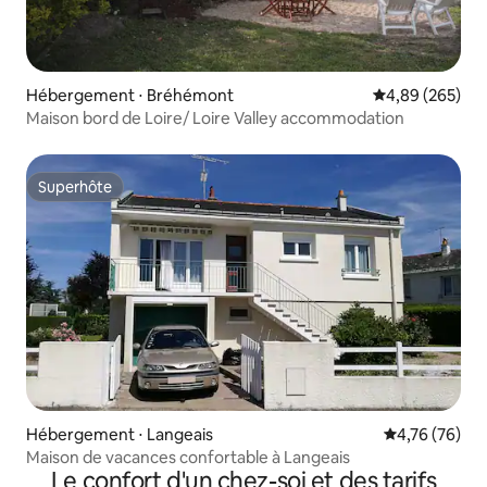
Hébergement ⋅ Bréhémont
Évaluation moy
4,89 (265)
Maison bord de Loire/ Loire Valley accommodation
Superhôte
Superhôte
Hébergement ⋅ Langeais
Évaluation mo
4,76 (76)
Maison de vacances confortable à Langeais
Le confort d'un chez-soi et des tarifs