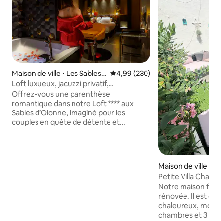
Maison de ville ⋅ Les Sables-
Évaluation moyenne sur la base 
4,99 (230)
d'Olonne
Loft luxueux, jacuzzi privatif,
climatisation
Offrez-vous une parenthèse
romantique dans notre Loft **** aux
Sables d’Olonne, imaginé pour les
couples en quête de détente et
d’évasion. Ce nid d’amour entièrement
rénové vous accueille dans une
ambiance cosy digne d’une suite d’hôtel.
Profitez d’une double baignoire balnéo
Maison de ville ⋅ L
jacuzzi privative pour un moment de
d'Olonne
Petite Villa Charle
bien-être à deux. Situé dans une rue
remblai
Notre maison fami
calme, à quelques minutes de la gare et
rénovée. Il est cla
à 13 minutes du remblai et des ports,
chaleureux, moder
c’est l’endroit idéal pour vivre une
chambres et 3 sal
expérience inoubliable en amoureux.