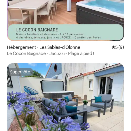
Hébergement ⋅ Les Sables-d'Olonne
Évaluatio
5 (9)
Le Cocon Baignade - Jacuzzi - Plage à pied !
Superhôte
Superhôte