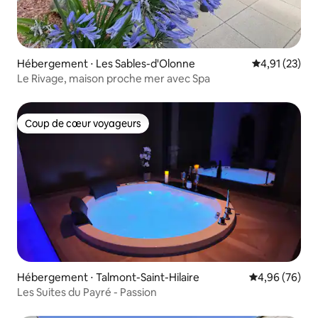
Hébergement ⋅ Les Sables-d'Olonne
Évaluation mo
4,91 (23)
Le Rivage, maison proche mer avec Spa
Coup de cœur voyageurs
Coup de cœur voyageurs
Hébergement ⋅ Talmont-Saint-Hilaire
Évaluation mo
4,96 (76)
Les Suites du Payré - Passion