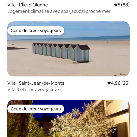
Villa ⋅ L'Île-d'Olonne
Évaluation
5 (88)
Logement climatisé avec spa/jacuzzi proche mer
Coup de cœur voyageurs
Coup de cœur voyageurs
Villa ⋅ Saint-Jean-de-Monts
Évaluation mo
4,96 (26)
Villa 4 étoiles avec jacuzzi
Coup de cœur voyageurs
Coup de cœur voyageurs