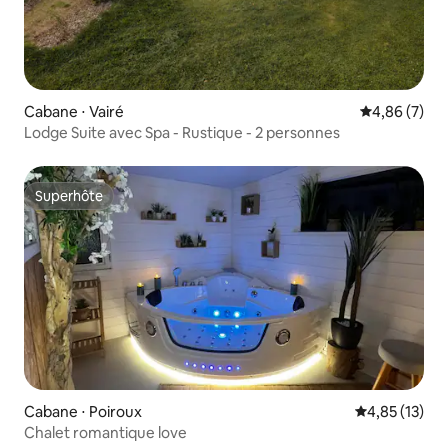
Cabane ⋅ Vairé
Évaluation m
4,86 (7)
Lodge Suite avec Spa - Rustique - 2 personnes
Superhôte
Superhôte
Cabane ⋅ Poiroux
Évaluation mo
4,85 (13)
Chalet romantique love