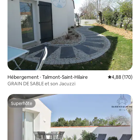
Hébergement ⋅ Talmont-Saint-Hilaire
Évaluation moy
4,88 (170)
GRAIN DE SABLE et son Jacuzzi
Superhôte
Superhôte