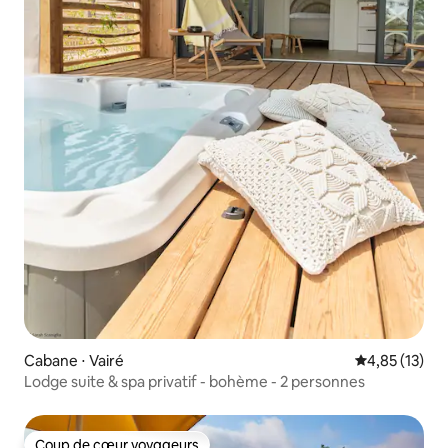
Cabane ⋅ Vairé
Évaluation mo
4,85 (13)
Lodge suite & spa privatif - bohème - 2 personnes
Coup de cœur voyageurs