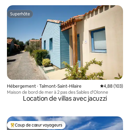
Superhôte
Superhôte
Hébergement ⋅ Talmont-Saint-Hilaire
Évaluation moy
4,88 (103)
Maison de bord de mer à 2 pas des Sables d'Olonne
Location de villas avec jacuzzi
Coup de cœur voyageurs
Coups de cœur voyageurs les plus appréciés