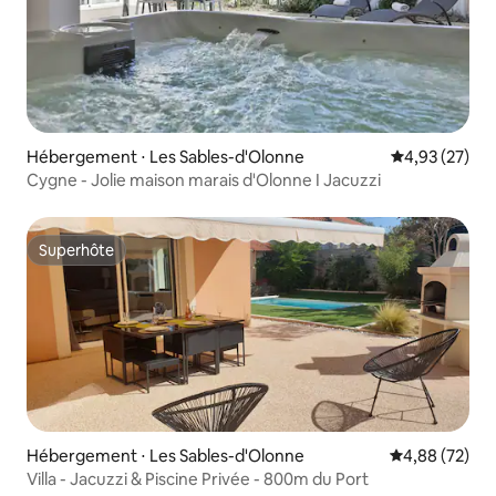
Hébergement ⋅ Les Sables-d'Olonne
Évaluation mo
4,93 (27)
Cygne - Jolie maison marais d'Olonne I Jacuzzi
Superhôte
Superhôte
Hébergement ⋅ Les Sables-d'Olonne
Évaluation mo
4,88 (72)
Villa - Jacuzzi & Piscine Privée - 800m du Port