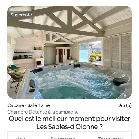
Superhôte
Superhôte
Cabane ⋅ Sallertaine
Évaluatio
5 (5)
Chambre Détente à la campagne
Quel est le meilleur moment pour visiter
Les Sables-d'Olonne ?