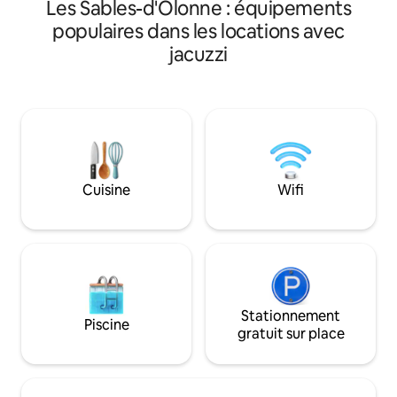
Les Sables-d'Olonne : équipements
offrir un maximum
voyageurs. La mai
populaires dans les locations avec
du Puy du Fou , un 
jacuzzi
disponible sur pla
découvrir nos meil
logement est idéal
déplacements pers
comme profession
indépendantes. Le
sont compris
Cuisine
Wifi
Stationnement
Piscine
gratuit sur place