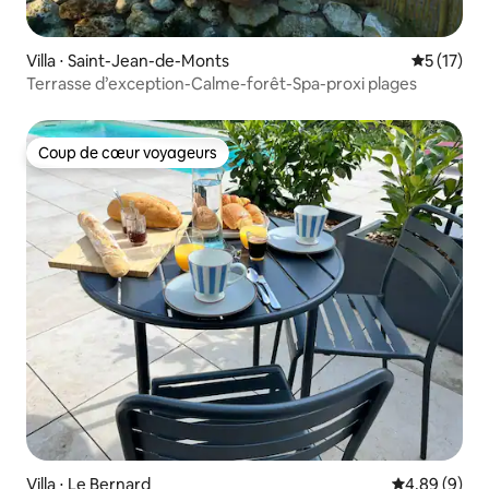
Villa ⋅ Saint-Jean-de-Monts
Évaluation
5 (17)
Terrasse d’exception-Calme-forêt-Spa-proxi plages
Coup de cœur voyageurs
Coup de cœur voyageurs
Villa ⋅ Le Bernard
Évaluation m
4,89 (9)