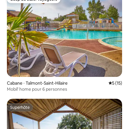
Coup de cœur voyageurs
Cabane ⋅ Talmont-Saint-Hilaire
Évaluation
5 (15)
Mobil' home pour 6 personnes
Superhôte
Superhôte