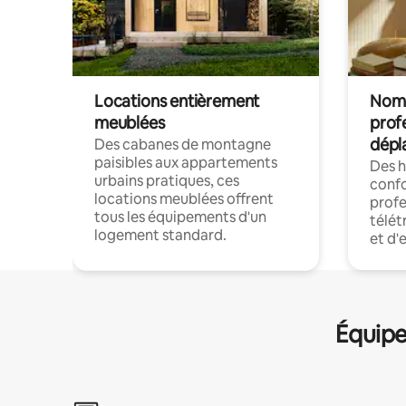
Locations entièrement
Noma
meublées
prof
dépl
Des cabanes de montagne
paisibles aux appartements
Des 
urbains pratiques, ces
confo
locations meublées offrent
profe
tous les équipements d'un
télét
logement standard.
et d'
Équipe