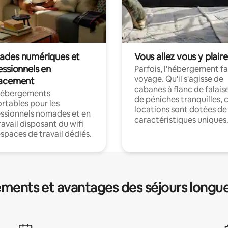
des numériques et
Vous allez vous y plaire
essionnels en
Parfois, l'hébergement fai
voyage. Qu'il s'agisse de
acement
cabanes à flanc de falais
hébergements
de péniches tranquilles, 
rtables pour les
locations sont dotées de
ssionnels nomades et en
caractéristiques uniques
ravail disposant du wifi
espaces de travail dédiés.
ments et avantages des séjours longu