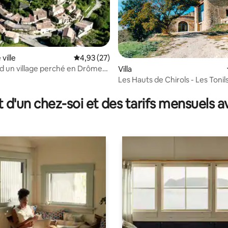
ville
Évaluation moyenne sur la base de 27 comme
4,93 (27)
d un village perché en Drôme
Villa
le
Les Hauts de Chirols - Les Tonils
 la base de 87 commentaires : 4,86 sur 5
t d'un chez-soi et des tarifs mensuels 