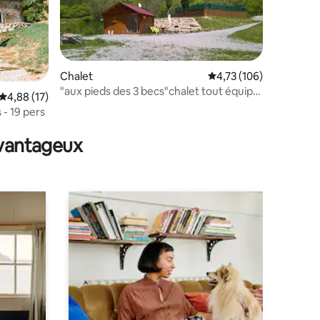
Chalet
Évaluation moyenne sur
4,73 (106)
ntaires : 4,93 sur 5
"aux pieds des 3 becs"chalet tout équipé
Évaluation moyenne sur la base de 17 commentaires : 4,88 sur 5
4,88 (17)
+ piscine
 - 19 pers
avantageux