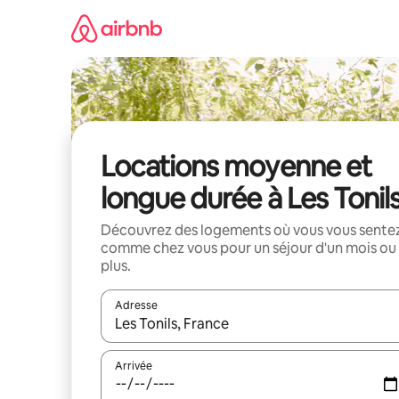
Aller
directement
au
contenu
Locations moyenne et
longue durée à Les Tonil
Découvrez des logements où vous vous sente
comme chez vous pour un séjour d'un mois ou
plus.
Adresse
Lorsque les résultats s'affichent, utilisez les flèc
Arrivée