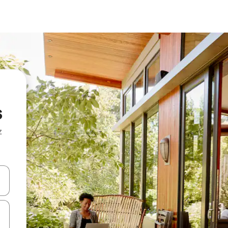
s
z
hes vers le haut et vers le bas pour les parcourir ou en appuyant et en fai