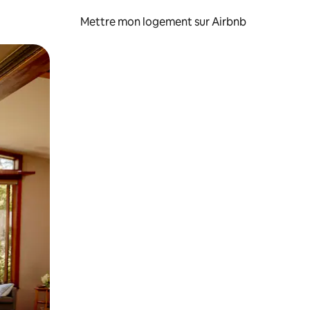
Mettre mon logement sur Airbnb
sant glisser.