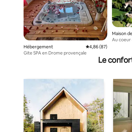
Maison de 
Au coeur 
provença
Hébergement
Évaluation moyenne sur
4,86 (87)
Gite SPA en Drome provençale
Le confor