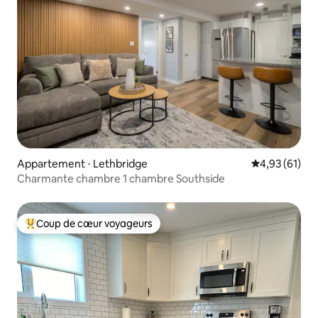
Appartement ⋅ Lethbridge
Évaluation mo
4,93 (61)
Charmante chambre 1 chambre Southside
Coup de cœur voyageurs
Coups de cœur voyageurs les plus appréciés