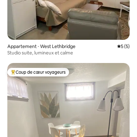
Appartement ⋅ West Lethbridge
Évaluatio
5 (5)
Studio suite, lumineux et calme
Coup de cœur voyageurs
Coups de cœur voyageurs les plus appréciés