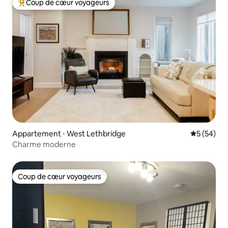
Coup de cœur voyageurs
Coups de cœur voyageurs les plus appréciés
Appartement ⋅ West Lethbridge
Évaluation
5 (54)
Charme moderne
Coup de cœur voyageurs
Coup de cœur voyageurs