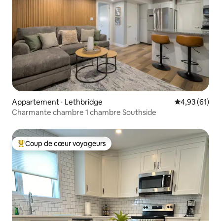
Appartement ⋅ Lethbridge
Évaluation mo
4,93 (61)
Charmante chambre 1 chambre Southside
Coup de cœur voyageurs
Coups de cœur voyageurs les plus appréciés