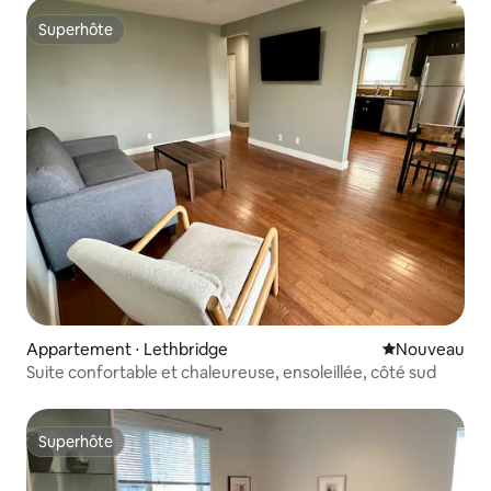
Superhôte
Superhôte
Appartement ⋅ Lethbridge
Nouvel hébe
Nouveau
Suite confortable et chaleureuse, ensoleillée, côté sud
Superhôte
Superhôte