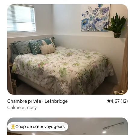
Chambre privée ⋅ Lethbridge
Évaluation mo
4,67 (12)
Calme et cosy
Coup de cœur voyageurs
Coups de cœur voyageurs les plus appréciés