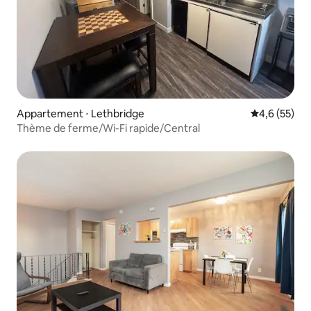
Appartement ⋅ Lethbridge
Évaluation m
4,6 (55)
Thème de ferme/Wi-Fi rapide/Central