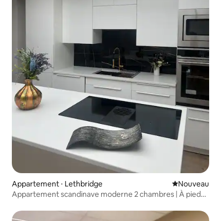
Appartement ⋅ Lethbridge
Nouvel hébe
Nouveau
Appartement scandinave moderne 2 chambres | À pied
des commerces et du centre de bien-être