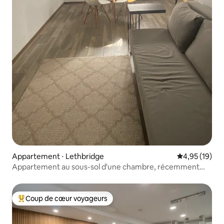
Appartement ⋅ Lethbridge
Évaluation mo
4,95 (19)
Appartement au sous-sol d'une chambre, récemment
rénové.
Coup de cœur voyageurs
Coups de cœur voyageurs les plus appréciés