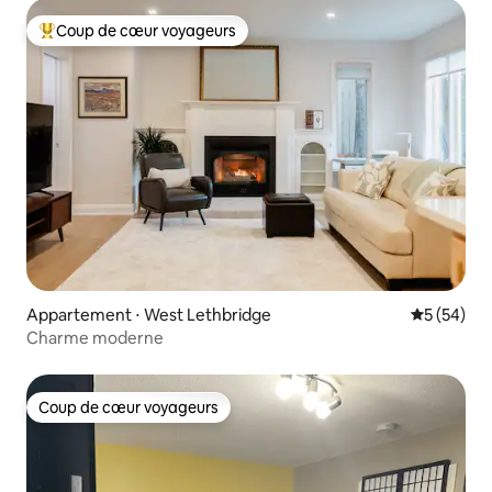
Coup de cœur voyageurs
Coups de cœur voyageurs les plus appréciés
Appartement ⋅ West Lethbridge
Évaluation
5 (54)
Charme moderne
Coup de cœur voyageurs
Coup de cœur voyageurs