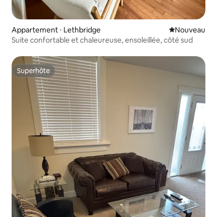
Appartement ⋅ Lethbridge
Nouvel hébe
Nouveau
Suite confortable et chaleureuse, ensoleillée, côté sud
Superhôte
Superhôte