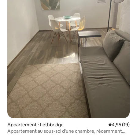
Appartement ⋅ Lethbridge
Évaluation mo
4,95 (19)
Appartement au sous-sol d'une chambre, récemment
rénové.