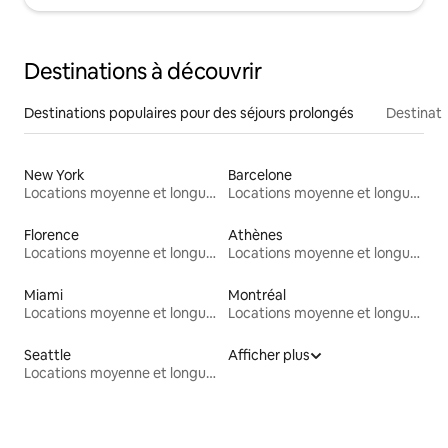
Destinations à découvrir
Destinations populaires pour des séjours prolongés
Destinati
New York
Barcelone
Locations moyenne et longue durée
Locations moyenne et longue durée
Florence
Athènes
Locations moyenne et longue durée
Locations moyenne et longue durée
Miami
Montréal
Locations moyenne et longue durée
Locations moyenne et longue durée
Seattle
Afficher plus
Locations moyenne et longue durée