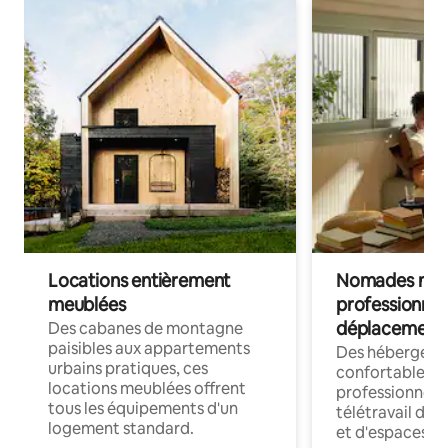
Locations entièrement
Nomades num
meublées
professionnel
déplacement
Des cabanes de montagne
paisibles aux appartements
Des hébergem
urbains pratiques, ces
confortables p
locations meublées offrent
professionnels
tous les équipements d'un
télétravail dis
logement standard.
et d'espaces de