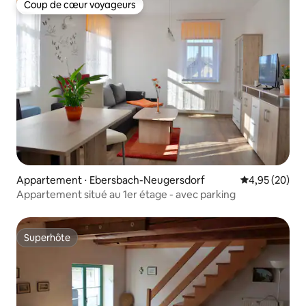
Coup de cœur voyageurs
Coup de cœur voyageurs
Appartement ⋅ Ebersbach-Neugersdorf
Évaluation mo
4,95 (20)
Appartement situé au 1er étage - avec parking
Superhôte
Superhôte