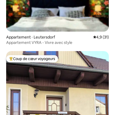
Appartement ⋅ Leutersdorf
Évaluation m
4,9 (31)
Appartement VYRA - Vivre avec style
Coup de cœur voyageurs
Coups de cœur voyageurs les plus appréciés