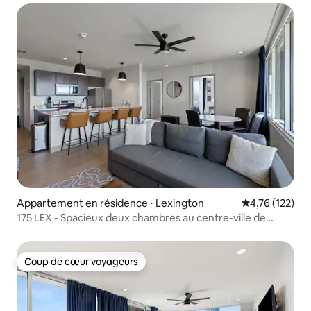
Appartement en résidence ⋅ Lexington
Évaluation moy
4,76 (122)
175 LEX - Spacieux deux chambres au centre-ville de
Lexington
Coup de cœur voyageurs
Coup de cœur voyageurs