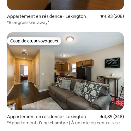
Appartement en résidence ⋅ Lexington
Évaluation moy
4,93 (208)
*Bluegrass Getaway*
Coup de cœur voyageurs
Coup de cœur voyageurs
Appartement en résidence ⋅ Lexington
Évaluation moy
4,89 (348)
*Appartement d'une chambre | À un mile du centre-ville
de Lex*