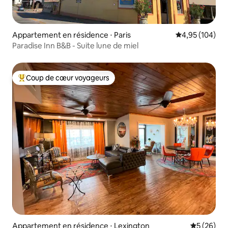
Appartement en résidence ⋅ Paris
Évaluation moy
4,95 (104)
Paradise Inn B&B - Suite lune de miel
Coup de cœur voyageurs
Coups de cœur voyageurs les plus appréciés
Appartement en résidence ⋅ Lexington
Évaluation
5 (26)