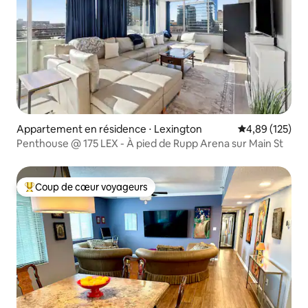
Appartement en résidence ⋅ Lexington
Évaluation moy
4,89 (125)
Penthouse @ 175 LEX - À pied de Rupp Arena sur Main St
Coup de cœur voyageurs
Coups de cœur voyageurs les plus appréciés