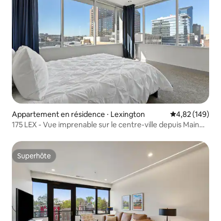
Appartement en résidence ⋅ Lexington
Évaluation moy
4,82 (149)
175 LEX - Vue imprenable sur le centre-ville depuis Main
Street !
Superhôte
Superhôte