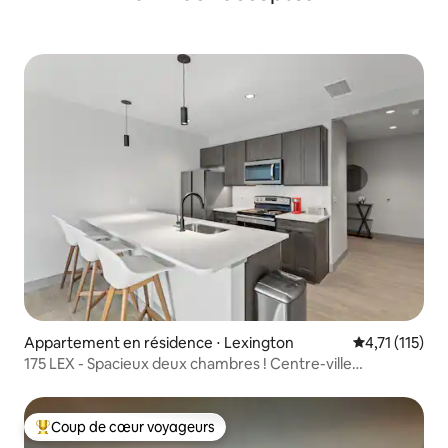
Appartement en résidence ⋅ Lexington
Évaluation mo
4,71 (115)
175 LEX - Spacieux deux chambres ! Centre-ville
accessible à pied !
Coup de cœur voyageurs
Coups de cœur voyageurs les plus appréciés