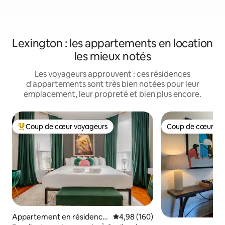
Lexington : les appartements en location
les mieux notés
Les voyageurs approuvent : ces résidences
d'appartements sont très bien notées pour leur
emplacement, leur propreté et bien plus encore.
Coup de cœur voyageurs
Coup de cœur vo
Coups de cœur voyageurs les plus appréciés
Coup de cœur vo
Appartement en résidence
Évaluation moyenne sur la base 
4,98 (160)