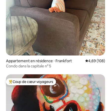
Appartement en résidence ⋅ Frankfort
Évaluation moy
4,69 (108)
Condo dans la capitale n° 5
Coup de cœur voyageurs
Coups de cœur voyageurs les plus appréciés