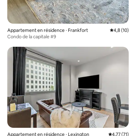
Appartement en résidence ⋅ Frankfort
Évaluation m
4,8 (10)
Condo de la capitale #9
Appartement en résidence ⋅ Lexington
Évaluation mo
4,77 (71)