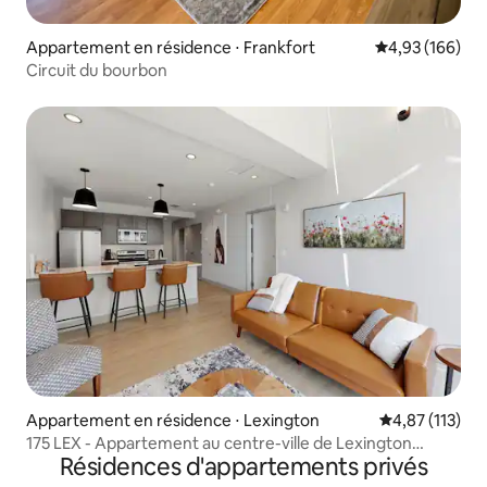
Appartement en résidence ⋅ Frankfort
Évaluation moy
4,93 (166)
Circuit du bourbon
Appartement en résidence ⋅ Lexington
Évaluation moy
4,87 (113)
175 LEX - Appartement au centre-ville de Lexington
Résidences d'appartements privés
accessible à pied