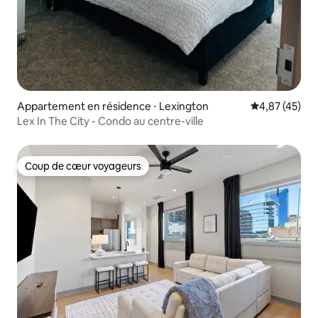
Appartement en résidence ⋅ Lexington
Évaluation mo
4,87 (45)
Lex In The City - Condo au centre-ville
Coup de cœur voyageurs
Coup de cœur voyageurs