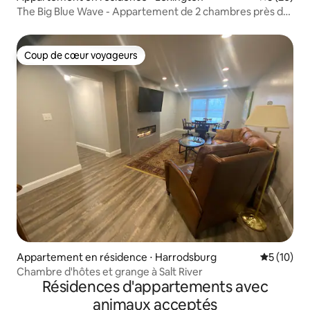
The Big Blue Wave - Appartement de 2 chambres près de
Rupp Arena
Coup de cœur voyageurs
Coup de cœur voyageurs
Appartement en résidence ⋅ Harrodsburg
Évaluation
5 (10)
Chambre d'hôtes et grange à Salt River
Résidences d'appartements avec
animaux acceptés