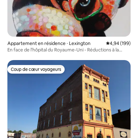
Appartement en résidence ⋅ Lexington
Évaluation moy
4,94 (199)
En face de l'hôpital du Royaume-Uni - Réductions à la
semaine/au mois !
Coup de cœur voyageurs
Coup de cœur voyageurs