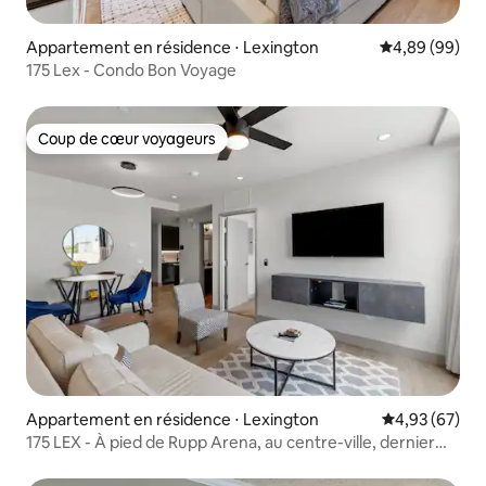
Appartement en résidence ⋅ Lexington
Évaluation mo
4,89 (99)
175 Lex - Condo Bon Voyage
Coup de cœur voyageurs
Coup de cœur voyageurs
Appartement en résidence ⋅ Lexington
Évaluation mo
4,93 (67)
175 LEX - À pied de Rupp Arena, au centre-ville, dernier
étage