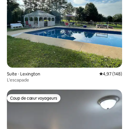
Suite ⋅ Lexington
Évaluation moy
4,97 (148)
L'escapade
Coup de cœur voyageurs
Coup de cœur voyageurs