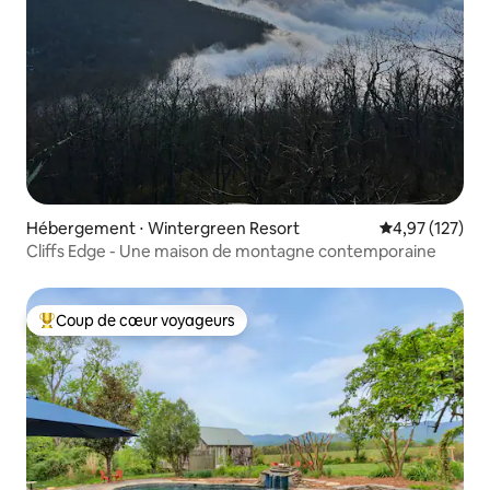
Hébergement ⋅ Wintergreen Resort
Évaluation moy
4,97 (127)
Cliffs Edge - Une maison de montagne contemporaine
Coup de cœur voyageurs
Coups de cœur voyageurs les plus appréciés