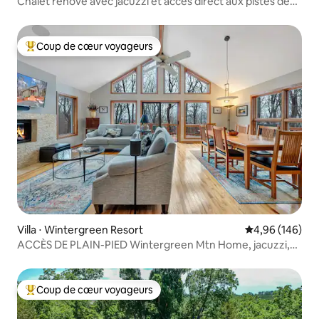
Chalet rénové avec jacuzzi et accès direct aux pistes de
ski de Lower Tyro
Coup de cœur voyageurs
Coups de cœur voyageurs les plus appréciés
Villa ⋅ Wintergreen Resort
Évaluation moy
4,96 (146)
ACCÈS DE PLAIN-PIED Wintergreen Mtn Home, jacuzzi,
10 couchages
Coup de cœur voyageurs
Coups de cœur voyageurs les plus appréciés