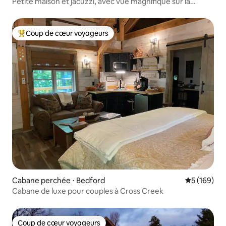
Petite maison et jacuzzi, avec vue magnifique sur la
montagne !
Coup de cœur voyageurs
Coups de cœur voyageurs les plus appréciés
Cabane perchée ⋅ Bedford
Évaluation 
5 (169)
Cabane de luxe pour couples à Cross Creek
Coup de cœur voyageurs