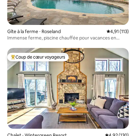
Gîte à la ferme ⋅ Roseland
Évaluation mo
4,91 (113)
Immense ferme, piscine chauffée pour vacances en
famille
Coup de cœur voyageurs
Coups de cœur voyageurs les plus appréciés
Chalet ⋅ Wintergreen Resort
Évaluation moy
4,92 (130)