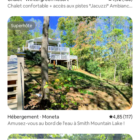
Chalet confortable + accès aux pistes *Jacuzzi* Ambiance
montagne
Superhôte
Superhôte
Hébergement ⋅ Moneta
Évaluation moy
4,85 (117)
Amusez-vous au bord de l'eau à Smith Mountain Lake !