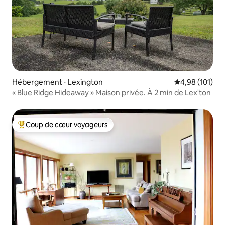
Hébergement ⋅ Lexington
Évaluation moy
4,98 (101)
« Blue Ridge Hideaway » Maison privée. À 2 min de Lex'ton
Coup de cœur voyageurs
Coups de cœur voyageurs les plus appréciés