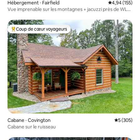
Hébergement ⋅ Fairfield
Évaluation moy
4,94 (155)
Vue imprenable sur les montagnes + jacuzzi près de WLU
et VMI
Coup de cœur voyageurs
Coups de cœur voyageurs les plus appréciés
Cabane ⋅ Covington
Évaluation 
5 (305)
Cabane sur le ruisseau