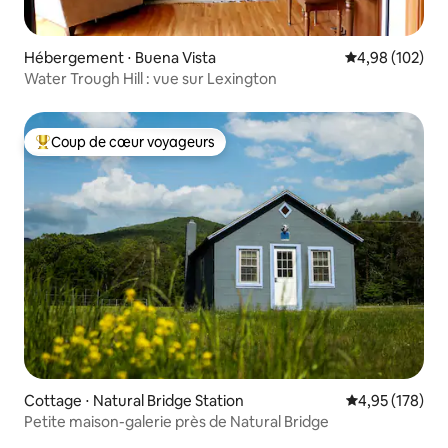
Hébergement ⋅ Buena Vista
Évaluation moy
4,98 (102)
Water Trough Hill : vue sur Lexington
Coup de cœur voyageurs
Coups de cœur voyageurs les plus appréciés
Cottage ⋅ Natural Bridge Station
Évaluation moy
4,95 (178)
Petite maison-galerie près de Natural Bridge