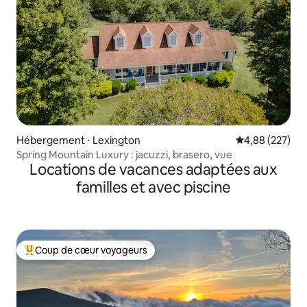
Hébergement ⋅ Lexington
Évaluation moy
4,88 (227)
Spring Mountain Luxury : jacuzzi, brasero, vue
Locations de vacances adaptées aux
familles et avec piscine
Coup de cœur voyageurs
Coups de cœur voyageurs les plus appréciés