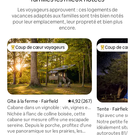
Les voyageurs approuvent : ces logements de
vacances adaptés aux familles sont très bien notés
pour leur emplacement, leur propreté et bien plus
encore.
Coup de cœur voyageurs
Coup de cœur 
Coups de cœur voyageurs les plus appréciés
Coups de cœur vo
Gîte à la ferme ⋅ Fairfield
Évaluation moyenne sur la base 
4,92 (267)
Cabane dans un vignoble : vin, vignes et
Tente ⋅ Fairfield
vues près de W&L, VMI
Nichée à flanc de colline boisée, cette
Tipi avec une supe
cabane sur mesure offre une escapade
montagnes Blue R
Notre petite ferme
sereine. Depuis le porche, profitez d'une
idéalement située
vue panoramique sur les prairies, les
autoroutes 81/64 et