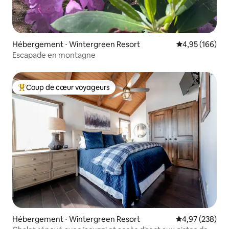
Hébergement ⋅ Wintergreen Resort
Évaluation moy
4,95 (166)
Escapade en montagne
Coup de cœur voyageurs
Coups de cœur voyageurs les plus appréciés
Hébergement ⋅ Wintergreen Resort
Évaluation moy
4,97 (238)