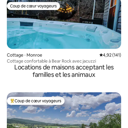
Coup de cœur voyageurs
Coup de cœur voyageurs
Cottage ⋅ Monroe
Évaluation moy
4,92 (141)
Cottage confortable à Bear Rock avec jacuzzi
Locations de maisons acceptant les
familles et les animaux
Coup de cœur voyageurs
Coups de cœur voyageurs les plus appréciés