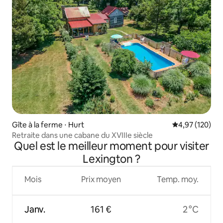
Gîte à la ferme ⋅ Hurt
Évaluation moy
4,97 (120)
Retraite dans une cabane du XVIIIe siècle
Quel est le meilleur moment pour visiter
Lexington ?
Mois
Prix moyen
Temp. moy.
Janv.
161 €
2 °C