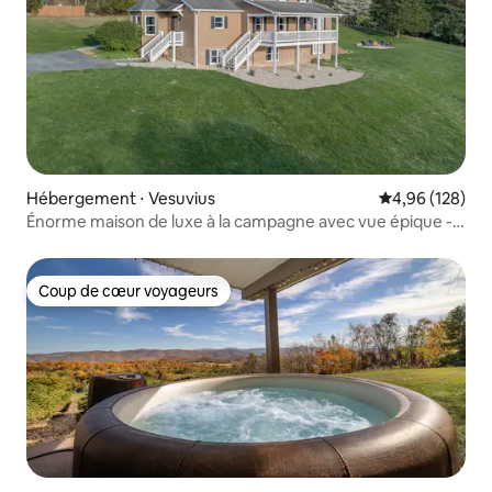
Hébergement ⋅ Vesuvius
Évaluation moy
4,96 (128)
Énorme maison de luxe à la campagne avec vue épique -
Lexington
Coup de cœur voyageurs
Coup de cœur voyageurs