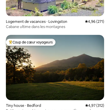
Logement de vacances ⋅ Lovingston
Évaluation moy
4,96 (271)
Cabane ultime dans les montagnes
Coup de cœur voyageurs
Coups de cœur voyageurs les plus appréciés
Tiny house ⋅ Bedford
Évaluation moy
4,97 (312)