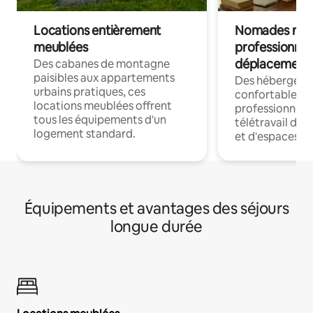
Locations entièrement
Nomades num
meublées
professionnel
déplacement
Des cabanes de montagne
paisibles aux appartements
Des hébergem
urbains pratiques, ces
confortables p
locations meublées offrent
professionnels
tous les équipements d'un
télétravail dis
logement standard.
et d'espaces de
Équipements et avantages des séjours
longue durée