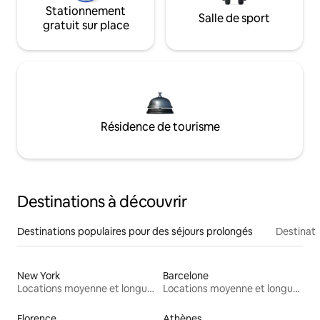
Stationnement
Salle de sport
gratuit sur place
Résidence de tourisme
Destinations à découvrir
Destinations populaires pour des séjours prolongés
Destinati
New York
Barcelone
Locations moyenne et longue durée
Locations moyenne et longue durée
Florence
Athènes