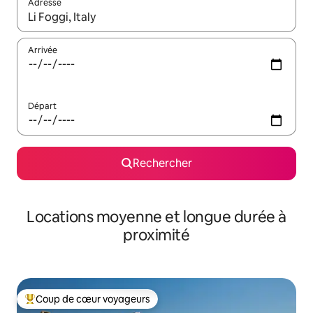
Adresse
Lorsque les résultats s'affichent, utilisez les flèches vers le hau
Arrivée
Départ
Rechercher
Locations moyenne et longue durée à
proximité
Coup de cœur voyageurs
Coups de cœur voyageurs les plus appréciés