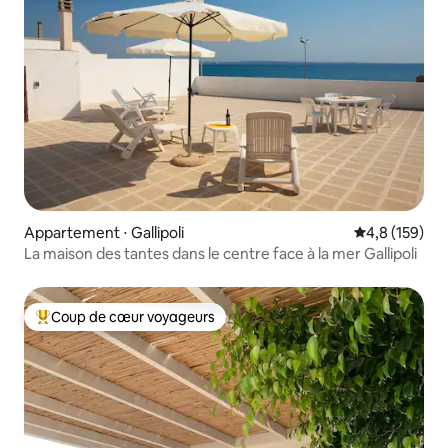
Appartement ⋅ Gallipoli
Évaluation mo
4,8 (159)
La maison des tantes dans le centre face à la mer Gallipoli
Coup de cœur voyageurs
Coups de cœur voyageurs les plus appréciés