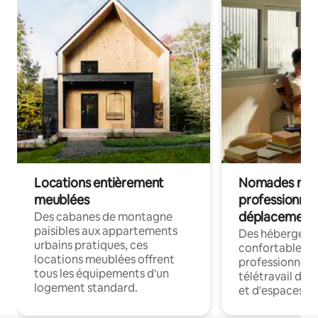
Locations entièrement
Nomades num
meublées
professionnel
déplacement
Des cabanes de montagne
paisibles aux appartements
Des hébergem
urbains pratiques, ces
confortables p
locations meublées offrent
professionnels
tous les équipements d'un
télétravail dis
logement standard.
et d'espaces de