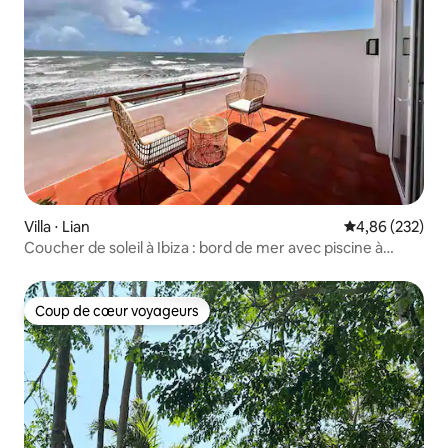
Villa ⋅ Lian
Évaluation moy
4,86 (232)
Coucher de soleil à Ibiza : bord de mer avec piscine à
Batangas
Coup de cœur voyageurs
Coup de cœur voyageurs