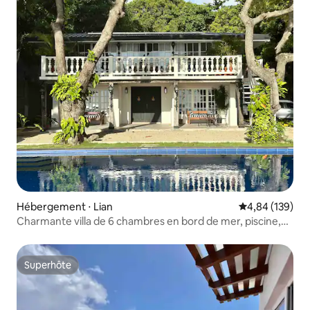
Hébergement ⋅ Lian
Évaluation moy
4,84 (139)
Charmante villa de 6 chambres en bord de mer, piscine,
Wi-Fi, solaire
Superhôte
Superhôte