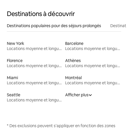
Destinations à découvrir
Destinations populaires pour des séjours prolongés
Destinati
New York
Barcelone
Locations moyenne et longue durée
Locations moyenne et longue durée
Florence
Athènes
Locations moyenne et longue durée
Locations moyenne et longue durée
Miami
Montréal
Locations moyenne et longue durée
Locations moyenne et longue durée
Seattle
Afficher plus
Locations moyenne et longue durée
* Des exclusions peuvent s'appliquer en fonction des zones