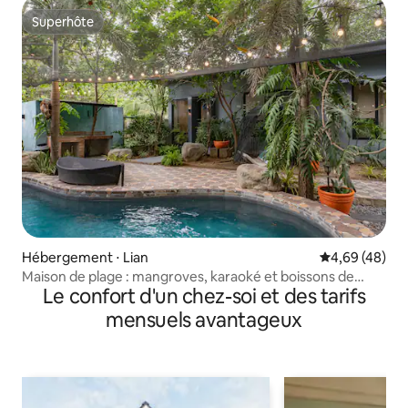
Superhôte
Superhôte
Hébergement ⋅ Lian
Évaluation mo
4,69 (48)
Maison de plage : mangroves, karaoké et boissons de
Le confort d'un chez-soi et des tarifs
bienvenue
mensuels avantageux