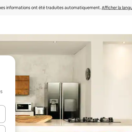
nes informations ont été traduites automatiquement. 
Afficher la lang
es
hes vers le haut et vers le bas pour les parcourir ou en appuyant et en fai