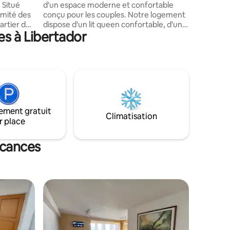
 Situé
d'un espace moderne et confortable
imité des
conçu pour les couples. Notre logement
artier des
dispose d'un lit queen confortable, d'une
es à Libertador
salle de bain dans la chambre et d'une
cuisine entièrement équipée pour que
vous puissiez préparer vos repas
préférés. Situé dans un excellent
et
quartier, à proximité des restaurants, des
quillement.
magasins et des principales attractions,
fetière,
vous pourrez vous déplacer facilement
et profiter au maximum de votre séjour.
ement gratuit
ctricité
Idéal pour une escapade romantique, un
Climatisation
r place
tinuent
week-end de détente ou une visite
d'affaires avec style.
acances
lus appréciés