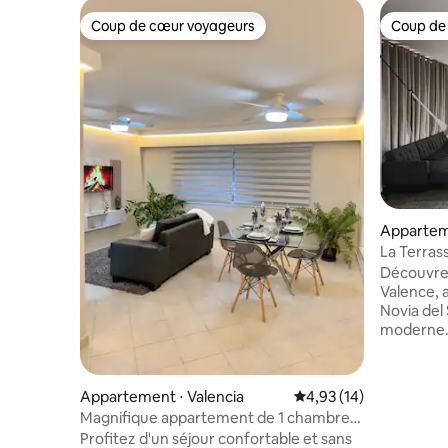
Coup de cœur voyageurs
Coup de
Coup de cœur voyageurs
Coup de
Apparteme
La Terrass
Découvrez
Valence, a
Novia del S
moderne. 
monoambie
quatre et
musique. a
Appartement ⋅ Valencia
Évaluation moyenne su
4,93 (14)
avec le mé
Magnifique appartement de 1 chambre
la ville. 
avec alimentation de secours complète
Profitez d'un séjour confortable et sans
le parc Ne