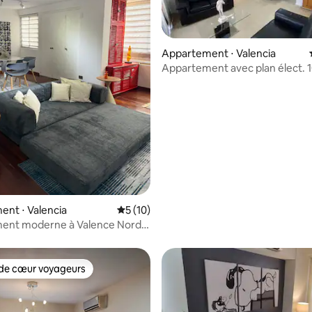
Appartement ⋅ Valencia
Appartement avec plan élect. 
internet f. optique A/A
e sur la base de 6 commentaires : 5 sur 5
nt ⋅ Valencia
Évaluation moyenne sur la base de 10 co
5 (10)
ent moderne à Valence Nord
ersonnes
de cœur voyageurs
 cœur voyageurs les plus appréciés