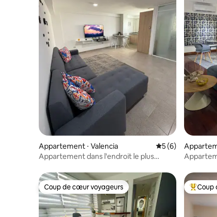
Appartement ⋅ Valencia
Évaluation moyenn
5 (6)
Apparteme
Appartement dans l'endroit le plus
Appartem
central de Valence
pour 6 p
Coup de cœur voyageurs
Coup 
Coup de cœur voyageurs
Coups de