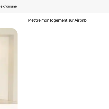
ue d'origine
Mettre mon logement sur Airbnb
sant glisser.