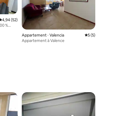
Évaluation moyenne sur la base de 52 commentaires : 4,94 sur 5
4,94 (52)
100 %
Appartement ⋅ Valencia
Évaluation moyenn
5 (5)
Appartement à Valence
mmentaires : 5 sur 5