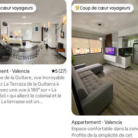
 cœur voyageurs
Coup de cœur voyageurs
 cœur voyageurs
Coups de cœur voyageurs les p
nt ⋅ Valencia
Évaluation moyenne sur la base de 27 co
5 (27)
e de la Guitare, vue incroyable
 La Terraza de la Guitarra à
vec une vue à 180° sur « La
ol » qui allient le colonial et le
La terrasse est un
nte privé avec guitare,
 maracas pour vos nuits de
u cœur de l'Av. Bolívar Norte,
r la base de 14 commentaires : 4,93 sur 5
Appartement ⋅ Valencia
tro à la porte pour relier toute
Espace confortable dans la zon
Marche vers le centre historique,
Profite de la simplicité de cet
gra Hipólita et l'aquarium. Les