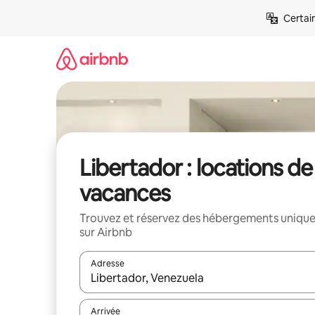
Aller
Certai
directement
au
contenu
Libertador : locations de
vacances
Trouvez et réservez des hébergements uniqu
sur Airbnb
Adresse
Lorsque les résultats s'affichent, utilisez les flèc
Arrivée