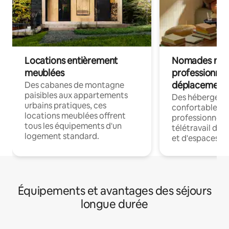
Locations entièrement
Nomades num
meublées
professionnel
déplacement
Des cabanes de montagne
paisibles aux appartements
Des hébergem
urbains pratiques, ces
confortables p
locations meublées offrent
professionnels
tous les équipements d'un
télétravail dis
logement standard.
et d'espaces de
Équipements et avantages des séjours
longue durée