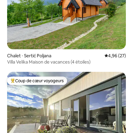
Chalet ⋅ Sertić Poljana
Évaluation mo
4,96 (27)
Villa Velika Maison de vacances (4 étoiles)
Coup de cœur voyageurs
Coups de cœur voyageurs les plus appréciés