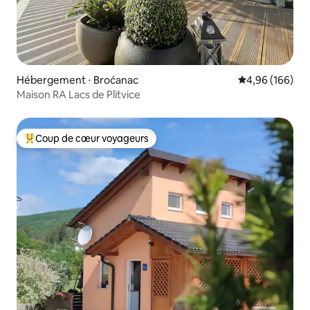
Hébergement ⋅ Broćanac
Évaluation moy
4,96 (166)
Maison RA Lacs de Plitvice
Coup de cœur voyageurs
Coups de cœur voyageurs les plus appréciés