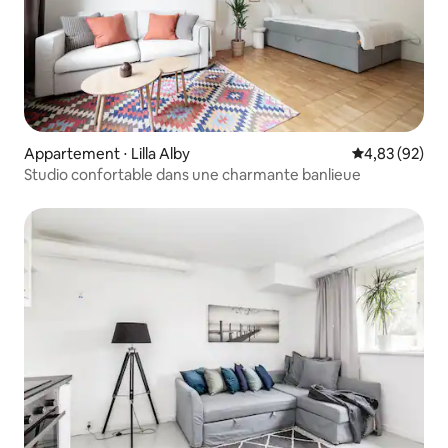
Appartement ⋅ Lilla Alby
Évaluation mo
4,83 (92)
Studio confortable dans une charmante banlieue