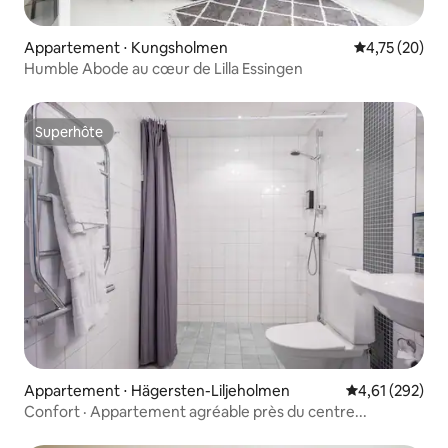
Appartement ⋅ Kungsholmen
Évaluation mo
4,75 (20)
Humble Abode au cœur de Lilla Essingen
Superhôte
Superhôte
Appartement ⋅ Hägersten-Liljeholmen
Évaluation moy
4,61 (292)
Confort · Appartement agréable près du centre...