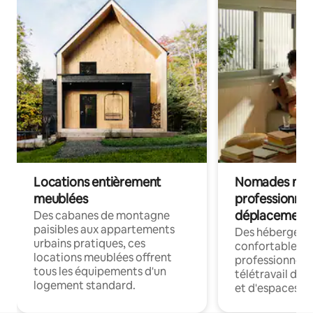
Locations entièrement
Nomades num
meublées
professionnel
déplacement
Des cabanes de montagne
paisibles aux appartements
Des hébergem
urbains pratiques, ces
confortables p
locations meublées offrent
professionnels
tous les équipements d'un
télétravail dis
logement standard.
et d'espaces de