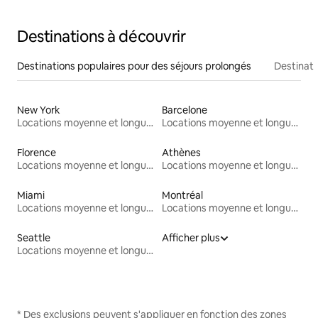
Destinations à découvrir
Destinations populaires pour des séjours prolongés
Destinati
New York
Barcelone
Locations moyenne et longue durée
Locations moyenne et longue durée
Florence
Athènes
Locations moyenne et longue durée
Locations moyenne et longue durée
Miami
Montréal
Locations moyenne et longue durée
Locations moyenne et longue durée
Seattle
Afficher plus
Locations moyenne et longue durée
* Des exclusions peuvent s'appliquer en fonction des zones