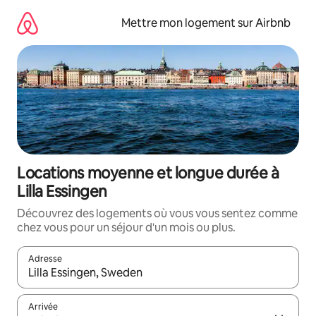
Aller
directement
Mettre mon logement sur Airbnb
au
contenu
Locations moyenne et longue durée à
Lilla Essingen
Découvrez des logements où vous vous sentez comme
chez vous pour un séjour d'un mois ou plus.
Adresse
Lorsque les résultats s'affichent, utilisez les flèches vers le hau
Arrivée