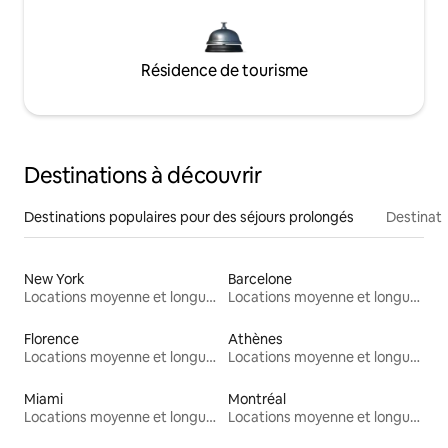
Résidence de tourisme
Destinations à découvrir
Destinations populaires pour des séjours prolongés
Destinati
New York
Barcelone
Locations moyenne et longue durée
Locations moyenne et longue durée
Florence
Athènes
Locations moyenne et longue durée
Locations moyenne et longue durée
Miami
Montréal
Locations moyenne et longue durée
Locations moyenne et longue durée