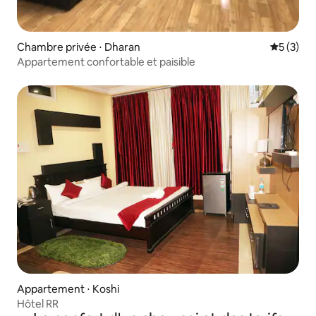
Chambre privée ⋅ Dharan
Évaluatio
5 (3)
Appartement confortable et paisible
Appartement ⋅ Koshi
Hôtel RR