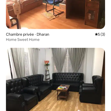
Chambre privée ⋅ Dharan
Évaluatio
5 (3)
Home Sweet Home