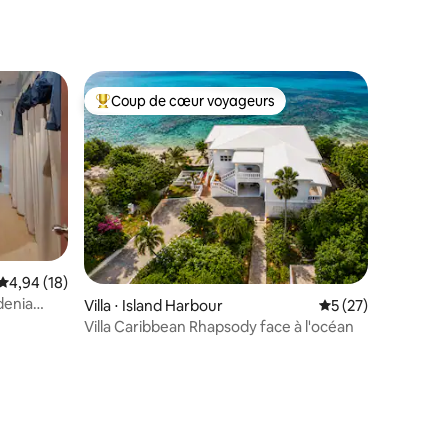
Coup de cœur voyageurs
Coups de cœur voyageurs les plus appréciés
Évaluation moyenne sur la base de 18 commentaires : 4,94 sur 5
4,94 (18)
taires : 4,97 sur 5
Villa ⋅ Island Harbour
Évaluation moyenne
5 (27)
Villa Caribbean Rhapsody face à l'océan