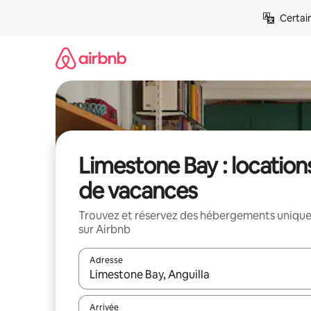
Aller
Certai
directement
au
contenu
Limestone Bay : location
de vacances
Trouvez et réservez des hébergements uniqu
sur Airbnb
Adresse
Lorsque les résultats s'affichent, utilisez les flèc
Arrivée