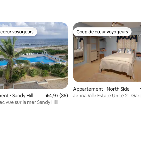
r la base de 99 commentaires : 4,91 sur 5
 cœur voyageurs
Coup de cœur voyageurs
 cœur voyageurs
Coup de cœur voyageurs
Appartement ⋅ North Side
Jenna Ville Estate Unité 2 - Gardenia
nt ⋅ Sandy Hill
Évaluation moyenne sur la base de 36 commen
4,97 (36)
Étage
c vue sur la mer Sandy Hill