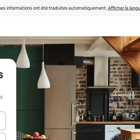
nes informations ont été traduites automatiquement. 
Afficher la lang
s
es
hes vers le haut et vers le bas pour les parcourir ou en appuyant et en fai