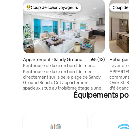
Coup de cœur voyageurs
Coup de
Coups de cœur voyageurs les plus appréciés
Coup de
Appartement ⋅ Sandy Ground
Évaluation moyenne
5 (43)
Hébergem
Quarter
Penthouse de luxe en bord de mer
Lever du s
Enclave 3
Penthouse de luxe en bord de mer
APPARTEM
directement sur la belle plage de Sandy
communau
Ground Beach. Cet appartement
Over St. B
spacieux situé au troisième étage a une
d'élégance
Équipements pop
superficie de 1 684 pieds carrés. L'unité
surplomba
dispose de deux terrasses, d'une douche
Barth. Pro
à l'italienne avec douche à main et à
matins da
pluie, d'une cuisine gastronomique et
composée 
plus encore. L'emplacement est idéal car
avec 2 sal
vous pouvez rejoindre plus de dix
cuisine e
restaurants à pied. Étant du côté
terrasse 