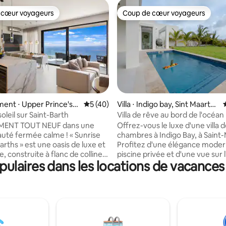
 cœur voyageurs
Coup de cœur voyageurs
 cœur voyageurs
Coup de cœur voyageurs
 sur la base de 43 commentaires : 5 sur 5
ent ⋅ Upper Prince's
Évaluation moyenne sur la base de 40 co
5 (40)
Villa ⋅ Indigo bay, Sint Maarte
n
oleil sur Saint-Barth
Villa de rêve au bord de l'océan
ENT TOUT NEUF dans une
Offrez-vous le luxe d'une villa 
té fermée calme ! « Sunrise
chambres à Indigo Bay, à Saint-
arths » est une oasis de luxe et
Profitez d'une élégance moder
, construite à flanc de colline
piscine privée et d'une vue sur 
ulaires dans les locations de vacances
nt l'océan Atlantique et Saint-
Détendez-vous à l'intérieur ou 
fitez du lever du soleil tous les
l'extérieur, savourez des repas
ns cette propriété moderne
gastronomiques et détendez-v
de 2 chambres principales
un ciel étoilé. Les chambres lu
les de bain, d'un salon avec
offrent une vue sur l'océan. Qu
ntièrement équipée, d'une
pour une escapade romantique
extérieure et d'une buanderie.
famille, cette villa promet une