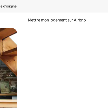
ue d'origine
Mettre mon logement sur Airbnb
sant glisser.