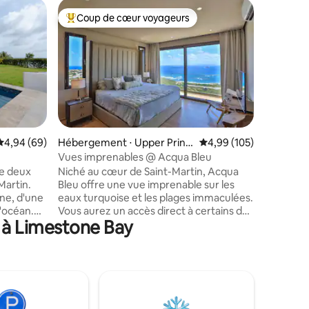
Hébergem
Coup de cœur voyageurs
Coup de
Coups de cœur voyageurs les plus appréciés
Coup de
Villa Coo
Cette ma
chambres 
bureau pr
minutes 
environn
un groupe
aurez tou
peut accu
mmentaires : 5 sur 5
Évaluation moyenne sur la base de 69 commentaires : 4,94 sur 5
4,94 (69)
Hébergement ⋅ Upper Princ
Évaluation moyenne sur
4,99 (105)
11 person
e's Quarter
Vues imprenables @ Acqua Bleu
de condui
de deux
Niché au cœur de Saint-Martin, Acqua
des resta
Martin.
Bleu offre une vue imprenable sur les
dispose d
ne, d'une
eaux turquoise et les plages immaculées.
climatisa
l'océan.
Vous aurez un accès direct à certains des
pour rend
 à Limestone Bay
à
endroits les plus magnifiques de l'île,
vous assurant un plaisir sans fin au soleil.
ous sous
Vous aurez accès à diverses
xueuses
commodités, notamment une cuisine
e ce soit
entièrement équipée, des espaces de
 ou en
vie spacieux, une piscine rafraîchissante
et bien plus encore ! Acqua Bleu dispose