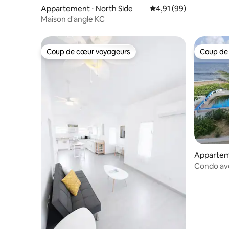
Appartement ⋅ North Side
Évaluation moyenne su
4,91 (99)
Maison d'angle KC
Coup de cœur voyageurs
Coup de
Coup de cœur voyageurs
Coup de
Apparteme
Condo ave