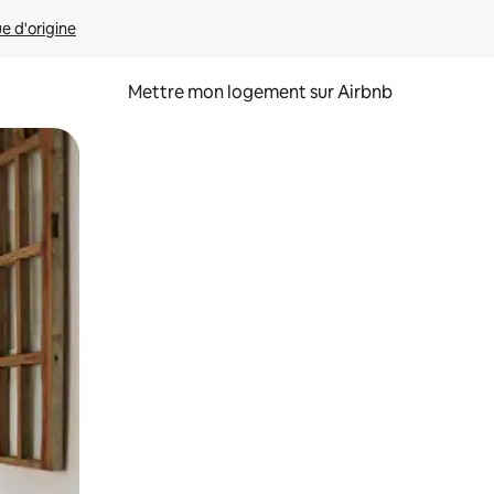
ue d'origine
Mettre mon logement sur Airbnb
sant glisser.