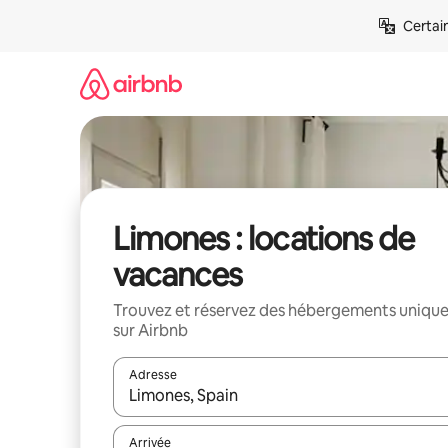
Aller
Certai
directement
au
contenu
Limones : locations de
vacances
Trouvez et réservez des hébergements uniqu
sur Airbnb
Adresse
Lorsque les résultats s'affichent, utilisez les flèc
Arrivée