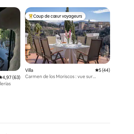
Coup de cœur voyageurs
Coups de cœur voyageurs les plus appréciés
taires : 4,96 sur 5
Villa
Évaluation moyenne
5 (44)
Carmen de los Moriscos : vue sur
Évaluation moyenne sur la base de 63 commentaires : 4,97 sur 5
4,97 (63)
l'Alhambra
lerías