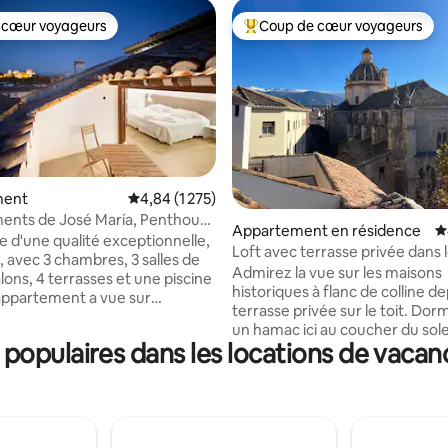
 cœur voyageurs
Coup de cœur voyageurs
 cœur voyageurs
Coups de cœur voyageurs les p
ment
Évaluation moyenne sur la base de 1 275 comme
4,84 (1 275)
a base de 1 499 commentaires : 4,95 sur 5
ents de José María, Penthouse
Appartement en résidence
É
s...
 d'une qualité exceptionnelle,
Loft avec terrasse privée dans 
, avec 3 chambres, 3 salles de
de Grenade
Admirez la vue sur les maisons
alons, 4 terrasses et une piscine
historiques à flanc de colline d
'appartement a vue sur
terrasse privée sur le toit. Do
, la cathédrale et l'Albaicin.
un hamac ici au coucher du sole
rès complète, salle à manger
populaires dans les locations de vacan
des CD dans une collection
Les intérieurs sont
impressionnante ou cuisinez d
ans un style contemporain, où
cuisine avec vue 2 terrasses avec vue
rs neutres et les œuvres d'art
incroyable sur la belle église Sa
 se combinent avec l'effet
Domingo, la vieille ville et la Sier
es finitions en bois. Les hauts
Nevada, où vous pourrez prend