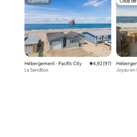
Superhôte
Coup de
Superhôte
Coup de
Hébergement ⋅ Pacific City
Évaluation moyenne sur
4,92 (97)
Hébergem
La Sandbox
Joyau en b
vues et ac