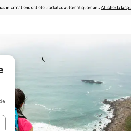
nes informations ont été traduites automatiquement. 
Afficher la lang
e
 de
hes vers le haut et vers le bas pour les parcourir ou en appuyant et en fai