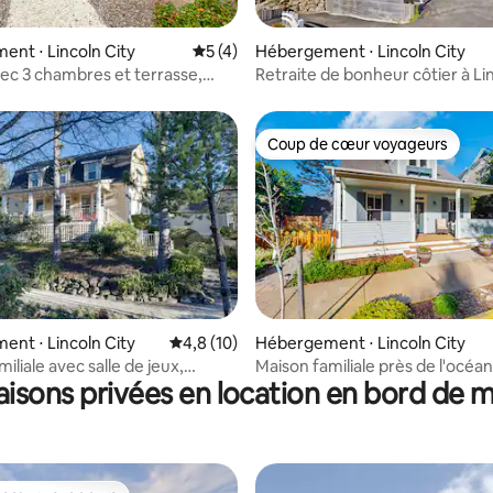
sur la base de 4 commentaires : 4,5 sur 5
nt ⋅ Lincoln City
Évaluation moyenne sur la base de 4 co
5 (4)
Hébergement ⋅ Lincoln City
ec 3 chambres et terrasse,
Retraite de bonheur côtier à Li
 plage et des sentiers
Coup de cœur voyageurs
Coup de cœur voyageurs
 la base de 28 commentaires : 4,96 sur 5
nt ⋅ Lincoln City
Évaluation moyenne sur la base de 10 comm
4,8 (10)
Hébergement ⋅ Lincoln City
iliale avec salle de jeux,
Maison familiale près de l'océa
isons privées en location en bord de 
marche
jacuzzi et WiFi