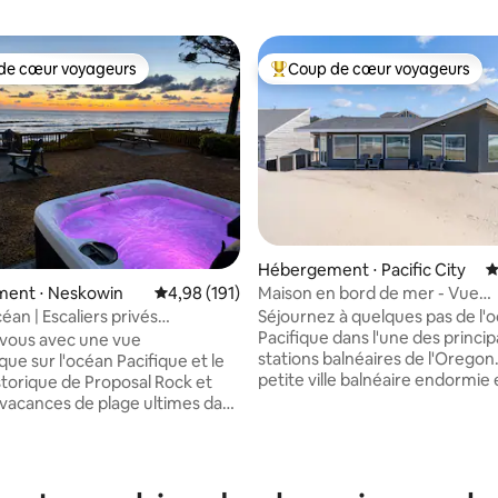
de cœur voyageurs
Coup de cœur voyageurs
 cœur voyageurs les plus appréciés
Coups de cœur voyageurs les p
 la base de 238 commentaires : 4,72 sur 5
Hébergement ⋅ Pacific City
É
Maison en bord de mer - Vue
ent ⋅ Neskowin
Évaluation moyenne sur la base de 191 comme
4,98 (191)
magnifique !
Séjournez à quelques pas de l'
céan | Escaliers privés
Pacifique dans l'une des princip
e + jacuzzi
-vous avec une vue
stations balnéaires de l'Oregon
ue sur l'océan Pacifique et le
petite ville balnéaire endormie 
storique de Proposal Rock et
pour les réunions de famille ou
 vacances de plage ultimes dans
ends romantiques, à seulemen
son de plage en bord de mer à
quelques heures de Portland. 
 l'Oregon. Sortez par la
profiter de la beauté ! Notre maison est
ère pour un accès direct à la
juste sur la plage. Descendez de la
des kilomètres de rivage