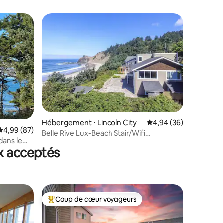
lus appréciés
Hébergement ⋅ Lincoln City
Évaluation moyenne su
4,94 (36)
ntaires : 4,71 sur 5
Évaluation moyenne sur la base de 87 commentaires : 4,99 sur 5
4,99 (87)
Belle Rive Lux-Beach Stair/Wifi
dans le
Son/Sauna/Jacuzzi
x acceptés
Rock !
Coup de cœur voyageurs
Coups de cœur voyageurs les plus appréciés