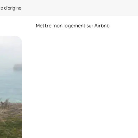
ue d'origine
Mettre mon logement sur Airbnb
sant glisser.