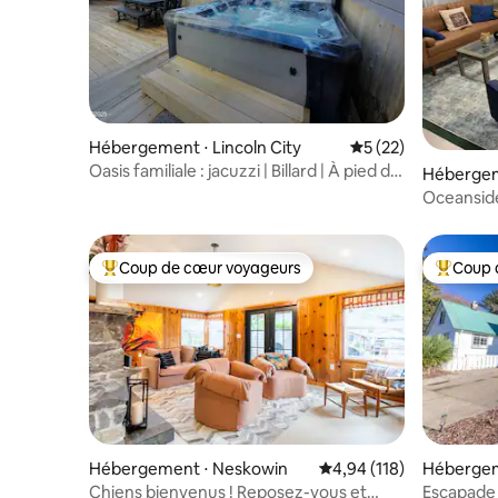
Hébergement ⋅ Lincoln City
Évaluation moyenne
5 (22)
Oasis familiale : jacuzzi | Billard | À pied de
Hébergeme
la plage
Oceanside
de mer, m
Coup de cœur voyageurs
Coup 
Coups de cœur voyageurs les plus appréciés
Coups de
Hébergement ⋅ Neskowin
Évaluation moyenne sur
4,94 (118)
Hébergeme
Chiens bienvenus ! Reposez-vous et
Escapade 