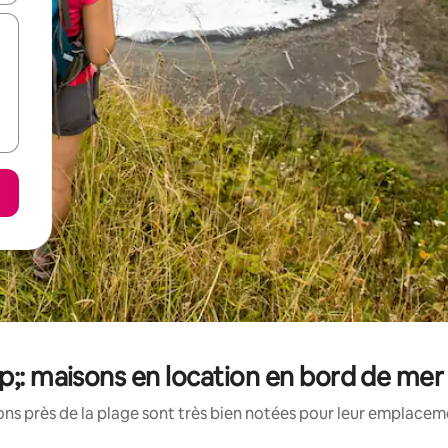
p;: maisons en location en bord de mer
s près de la plage sont très bien notées pour leur emplaceme