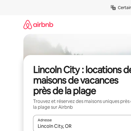
Aller
Certai
directement
au
contenu
Lincoln City : locations d
maisons de vacances
près de la plage
Trouvez et réservez des maisons uniques près
la plage sur Airbnb
Adresse
Lorsque les résultats s'affichent, utilisez les flèc