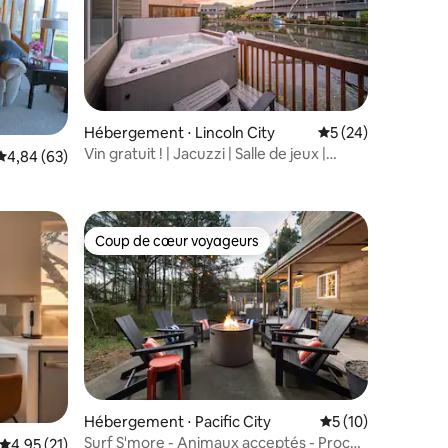
Hébergement ⋅ Lincoln City
Évaluation moyenne
5 (24)
Vin gratuit ! | Jacuzzi | Salle de jeux |
entaires : 4,8 sur 5
Évaluation moyenne sur la base de 63 commentaires : 4,84 sur 5
4,84 (63)
Kayak | À deux pas de la plage
Coup de cœur voyageurs
Coup de cœur voyageurs
mmentaires : 5 sur 5
Hébergement ⋅ Pacific City
Évaluation moyenne
5 (10)
Surf S'more - Animaux acceptés - Proche
Évaluation moyenne sur la base de 21 commentaires : 4,95 sur 5
4,95 (21)