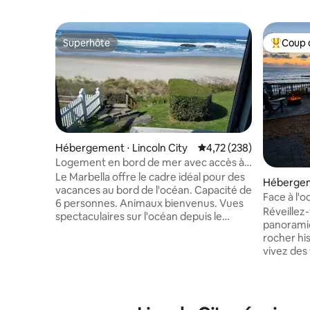
Superhôte
Coup 
Superhôte
Coups de
Hébergement ⋅ Lincoln City
Évaluation moyenne sur
4,72 (238)
Logement en bord de mer avec accès à
une plage privée
Le Marbella offre le cadre idéal pour des
Hébergem
vacances au bord de l'océan. Capacité de
Face à l'o
6 personnes. Animaux bienvenus. Vues
rares + vu
Réveillez
spectaculaires sur l'océan depuis le
panoramiq
séjour et la chambre principale. Cette
rocher hi
maison surplombe des kilomètres de
vivez des
plages de sable. Située à quelques pâtés
notre mai
de maisons du Chinook Winds Casino,
Neskowin, dans
d'excellents magasins et restaurants.
porte arri
Accès privé à la plage depuis la terrasse,
plage et 
où vous pourrez profiter de couchers de