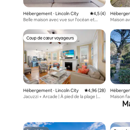
Hébergement ⋅ Lincoln City
Évaluation moyenne 
4,5 (4)
Hébergeme
Belle maison avec vue sur l'océan et
Maison av
jacuzzi
près de la
Coup de cœur voyageurs
Coup de cœur voyageurs
Hébergement ⋅ Lincoln City
Évaluation moyenne sur
4,96 (28)
Hébergeme
Jacuzzi + Arcade | À pied de la plage |
Maison fam
Ma
Olivia Beach
jacuzzi, 