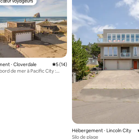
 cœur voyageurs
 cœur voyageurs
 la base de 97 commentaires : 4,92 sur 5
ent ⋅ Cloverdale
Évaluation moyenne sur la base de 14 co
5 (14)
ord de mer à Pacific City :
cès à la plage
Hébergement ⋅ Lincoln City
Silo de plage