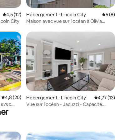
mmentaires : 5 sur 5
Évaluation moyenne sur la base de 12 commentaires : 4,5 sur 5
4,5 (12)
Hébergement ⋅ Lincoln City
Évaluation moyenn
5 (8)
ncoln City
Maison avec vue sur l'océan à Olivia
Beach, jacuzzi, terrasse
entaires : 4,8 sur 5
Évaluation moyenne sur la base de 20 commentaires : 4,8 sur 5
4,8 (20)
Hébergement ⋅ Lincoln City
Évaluation moyenne su
4,77 (13)
n avec
Vue sur l'océan • Jacuzzi • Capacité
mer
d'hébergement de 10 personnes •
Olivia Beach