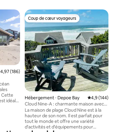
Hébergem
Coup de cœur voyageurs
Coup
lus appréciés
Coup de cœur voyageurs
Coups d
ch
Bord de 
de plage i
Neptune'
joyau côtier ! Les fenêtre
plafond 
l'océan P
évoque l
classique
et une a
maison es
valuation moyenne sur la base de 186 commentaires : 4,97 sur 5
4,97 (186)
décontrac
ntaires : 4,98 sur 5
Chaque co
océan
imprégner
ales
n'est pas
. Cette
minutes d
Hébergement ⋅ Depoe Bay
Évaluation moyenne su
4,9 (144)
est idéale
restaura
Cloud Nine-A : charmante maison avec
 les week-
vos enfan
vue sur l'océan et jacuzzi
La maison de plage Cloud Nine est à la
t
moment d
hauteur de son nom. Il est parfait pour
Venez
tout le monde et offre une variété
d'activités et d'équipements pour