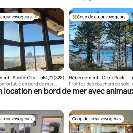
 cœur voyageurs
Coup de cœur voyageurs
 cœur voyageurs
Coups de cœur voyageurs les p
 sur la base de 14 commentaires : 5 sur 5
nt ⋅ Pacific City
Évaluation moyenne sur la base de 328 comme
4,71 (328)
Hébergement ⋅ Otter Rock
nfortable en bord de mer
Profitez des couchers de soleil 
n location en bord de mer avec animau
mber)
jacuzzi + surf + explorez Otter 
 cœur voyageurs
Coup de cœur voyageurs
 cœur voyageurs
Coup de cœur voyageurs