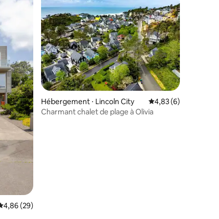
mmentaires : 5 sur 5
Hébergement ⋅ Lincoln City
Évaluation moyenne s
4,83 (6)
Charmant chalet de plage à Olivia
Évaluation moyenne sur la base de 29 commentaires : 4,86 sur 5
4,86 (29)