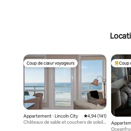
Locat
Coup de cœur voyageurs
Coup 
Coup de cœur voyageurs
Coups de
Appartement ⋅ Lincoln City
Évaluation moyenne sur
4,94 (141)
Châteaux de sable et couchers de soleil -
Appartem
Condo en bord de mer, jacuzzi !
Newport
Oceanfro