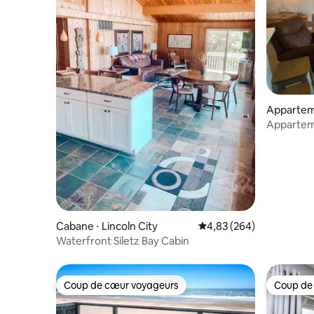
Apparteme
coln City
Apparteme
la plage,
restauran
Cabane ⋅ Lincoln City
Évaluation moyenne sur 
4,83 (264)
Waterfront Siletz Bay Cabin
Coup de cœur voyageurs
Coup de
Coup de cœur voyageurs
Coup de