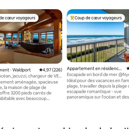
de cœur voyageurs
Coup de cœur voyageurs
 cœur voyageurs les plus appréciés
Coups de cœur voyageurs les p
Appartement en résidence ⋅
É
ent ⋅ Waldport
Évaluation moyenne sur la base de 226 commen
4,97 (226)
Newport
Escapade en bord de mer @Nye
océan, jacuzzi, chargeur de VE,
la base de 405 commentaires : 4,93 sur 5
À pied des restaurants/magasi
Idéal pour des vacances en famil
eux, CHIENS !
uement aménagée, spacieuse
plage, travailler depuis la plage
le, la maison de plage de
escapade romantique - vue
offre 3200 pieds carrés de
panoramique sur l'océan et des
abitable avec beaucoup
kilomètres de plages à quelques
pour les grands
Restaurants et boutiques de N
ments. Profitez d'une vue
5 min à pied. Salon confortable,
e sur l'océan avec un accès
bien équipée, chambre spacieu
a plage. Plus de 3 chambres,
salles de bain et coin bureau. B
 de bain, un théâtre, une salle de