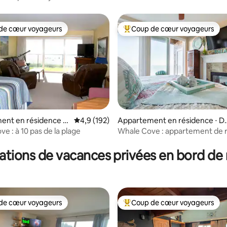
Cove
de cœur voyageurs
Coup de cœur voyageurs
 cœur voyageurs les plus appréciés
Coups de cœur voyageurs les p
 la base de 131 commentaires : 4,97 sur 5
ent en résidence ⋅
Évaluation moyenne sur la base de 192 comm
4,9 (192)
Appartement en résidence ⋅ D
ty
poe Bay
ve : à 10 pas de la plage
Whale Cove : appartement de 
bord de mer. Baleines et vague
ations de vacances privées en bord de
de cœur voyageurs
Coup de cœur voyageurs
 cœur voyageurs les plus appréciés
Coups de cœur voyageurs les p