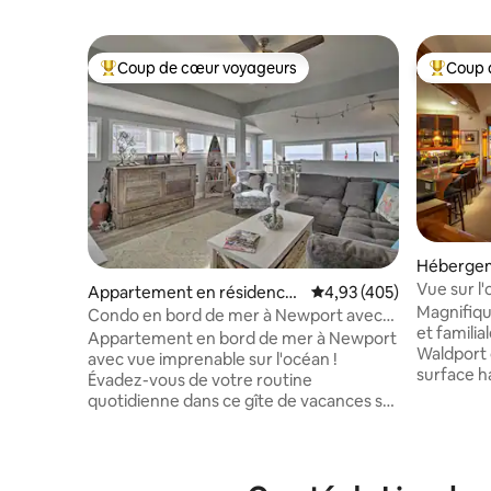
Coup de cœur voyageurs
Coup 
Coups de cœur voyageurs les plus appréciés
Coups de
Hébergem
Vue sur l'
Appartement en résidence
Évaluation moyenne sur 
4,93 (405)
salle de j
Magnifiq
⋅ Newport
Condo en bord de mer à Newport avec
et familia
terrasse et vue IMPRESSIONNANTE !
Appartement en bord de mer à Newport
Waldport 
avec vue imprenable sur l'océan !
surface h
Évadez-vous de votre routine
d'espace 
quotidienne dans ce gîte de vacances sur
rassemble
le thème de la plage, doté de 2 chambres
imprenabl
et d'une salle de bain, niché sur la côte
facile à l
pittoresque de l'Oregon central. Avec
2,5 salles
suffisamment d'espace pour accueillir