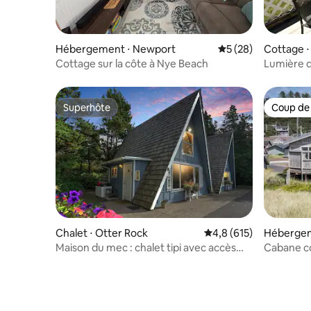
Hébergement ⋅ Newport
Évaluation moyenne 
5 (28)
Cottage ⋅
Cottage sur la côte à Nye Beach
Lumière d
Superhôte
Coup de
Superhôte
Coup de
Chalet ⋅ Otter Rock
Évaluation moyenne su
4,8 (615)
Hébergem
Maison du mec : chalet tipi avec accès
Cabane co
privé à l'océan
avec plage