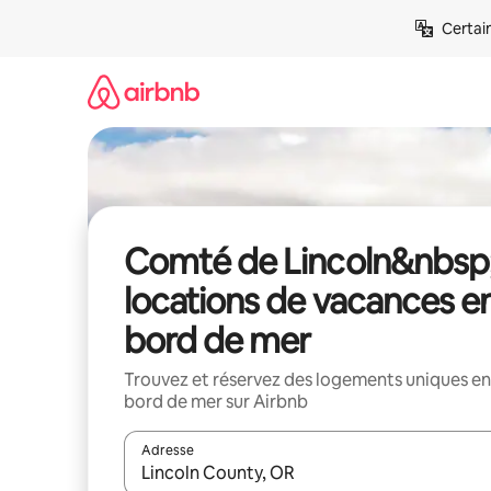
Aller
Certai
directement
au
contenu
Comté de Lincoln&nbsp;
locations de vacances e
bord de mer
Trouvez et réservez des logements uniques en
bord de mer sur Airbnb
Adresse
Lorsque les résultats s'affichent, utilisez les flèc