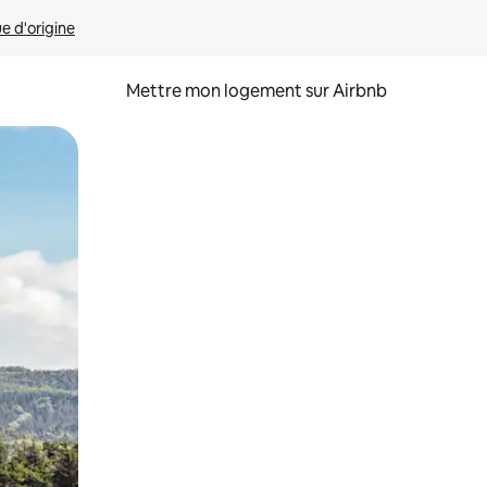
ue d'origine
Mettre mon logement sur Airbnb
sant glisser.