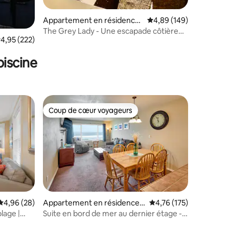
Appartement en résidence
Évaluation moyenne sur
4,89 (149)
⋅ Lincoln City
The Grey Lady - Une escapade côtière
valuation moyenne sur la base de 222 commentaires : 4,95 sur 5
4,95 (222)
sereine avec vue sur l'océan
iscine
Coup de cœur voyageurs
Coup de cœur voyageurs
Évaluation moyenne sur la base de 28 commentaires : 4,96 sur 5
4,96 (28)
Appartement en résidence ⋅
Évaluation moyenne sur
4,76 (175)
Lincoln City
lage |
Suite en bord de mer au dernier étage -
ntaires : 4,99 sur 5
Piscine et sauna - Slee