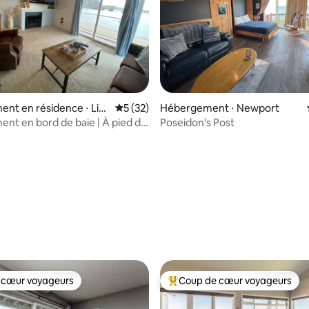
nt en résidence ⋅ Lin
Évaluation moyenne sur la base de 32 co
5 (32)
Hébergement ⋅ Newport
nt en bord de baie | À pied de
Poseidon's Post
 des commerces et des
ts
la base de 264 commentaires : 4,83 sur 5
 cœur voyageurs
Coup de cœur voyageurs
 cœur voyageurs
Coups de cœur voyageurs les p