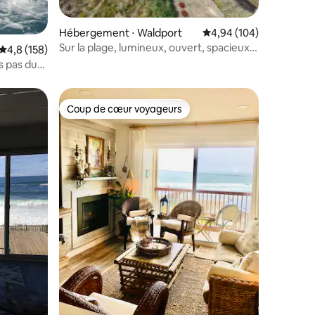
Hébergement ⋅ Waldport
Évaluation moyenne sur
4,94 (104)
Sur la plage, lumineux, ouvert, spacieux.
taires : 4,84 sur 5
Évaluation moyenne sur la base de 158 commentaires : 4,8 sur 5
4,8 (158)
Venez !
s pas du
Coup de cœur voyageurs
lus appréciés
Coup de cœur voyageurs
taires : 4,89 sur 5