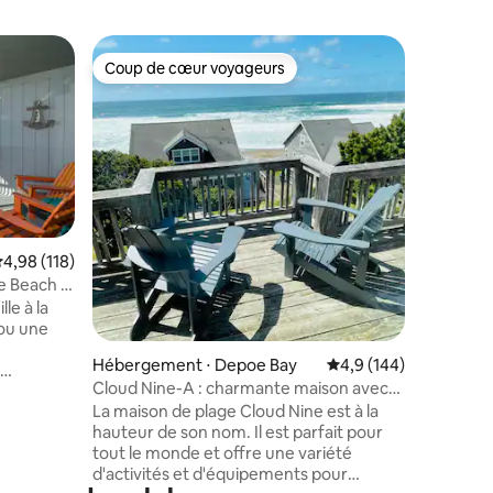
Hébergem
Coup de cœur voyageurs
Superhô
lus appréciés
Coup de cœur voyageurs
Superhô
« San Mar
plage ac
Bienvenu
compagni
mer, just
l'autorou
6 person
et offre 
cuisine, 
vaste cou
dispose 
valuation moyenne sur la base de 118 commentaires : 4,98 sur 5
4,98 (118)
taires : 4,97 sur 5
plage. Il
 Beach -
des table
ns
le à la
équipée d
 ou une
réfrigéra
d'une caf
Hébergement ⋅ Depoe Bay
Évaluation moyenne su
4,9 (144)
Le prix d
Cloud Nine-A : charmante maison avec
 pas !
taxe loca
vue sur l'océan et jacuzzi
La maison de plage Cloud Nine est à la
ye Beach à
hauteur de son nom. Il est parfait pour
 cuisine
tout le monde et offre une variété
se, deux
d'activités et d'équipements pour
ien