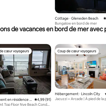
Cottage ⋅ Gleneden Beach
É
Bungalow en bord de mer
ions de vacances en bord de mer avec p
de cœur voyageurs
Coup de cœur voyageurs
 cœur voyageurs les plus appréciés
Coup de cœur voyageurs
 la base de 141 commentaires : 4,94 sur 5
Hébergement ⋅ Lincoln City
Jacuzzi + Arcade | À pied de la p
ent en résidence ⋅
Évaluation moyenne sur la base de 91 comme
4,99 (91)
Olivia Beach
nt Top Floor Nye Beach Condo