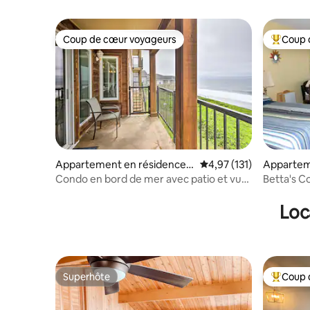
– Agate 
Coup de cœur voyageurs
Coup 
Coup de cœur voyageurs
Coups de
Appartement en résidence ⋅
Évaluation moyenne sur
4,97 (131)
Appartem
Lincoln City
Lincoln Ci
Condo en bord de mer avec patio et vue
Betta's Co
- À distance de marche du rivage !
Loc
Superhôte
Coup 
Superhôte
Coups de