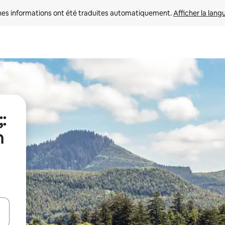
nes informations ont été traduites automatiquement. 
Afficher la lang
:
n
hes vers le haut et vers le bas pour les parcourir ou en appuyant et en fai