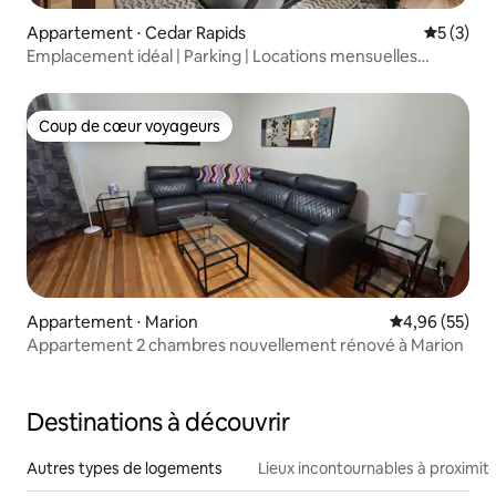
Appartement ⋅ Cedar Rapids
Évaluatio
5 (3)
Emplacement idéal | Parking | Locations mensuelles
bienvenues
Coup de cœur voyageurs
Coup de cœur voyageurs
Appartement ⋅ Marion
Évaluation mo
4,96 (55)
Appartement 2 chambres nouvellement rénové à Marion
Destinations à découvrir
Autres types de logements
Lieux incontournables à proximit