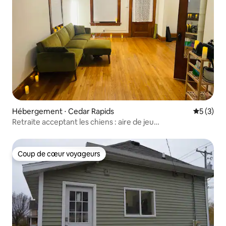
Hébergement ⋅ Cedar Rapids
Évaluatio
5 (3)
Retraite acceptant les chiens : aire de jeu
clôturée + 0,5 hectare
Coup de cœur voyageurs
Coup de cœur voyageurs