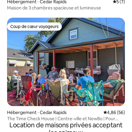
Hébergement ⋅ Cedar Rapids
Évaluatio
5 (7)
Maison de 3 chambres spacieuse et lumineuse
Coup de cœur voyageurs
Coup de cœur voyageurs
Hébergement ⋅ Cedar Rapids
Évaluation mo
4,86 (56)
The Time Check House | Centre-ville et NewBo | Pour
Location de maisons privées acceptant
8 personnes