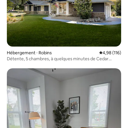
Hébergement ⋅ Robins
Évaluation moy
4,98 (116)
Détente, 5 chambres, à quelques minutes de Cedar
Rapids et Marion