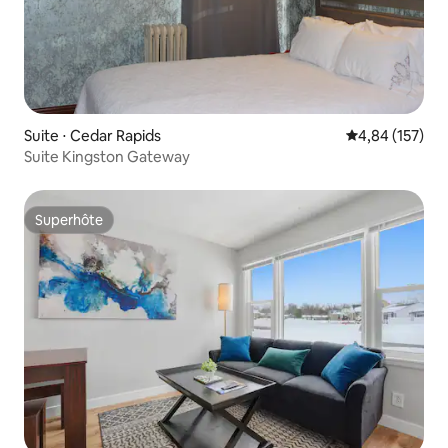
Suite ⋅ Cedar Rapids
Évaluation moy
4,84 (157)
Suite Kingston Gateway
Superhôte
Superhôte