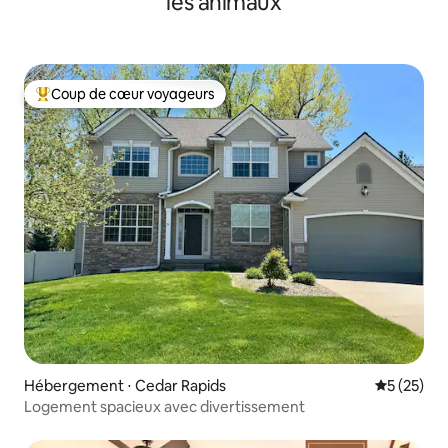
les animaux
Coup de cœur voyageurs
Coups de cœur voyageurs les plus appréciés
Hébergement ⋅ Cedar Rapids
Évaluation
5 (25)
Logement spacieux avec divertissement