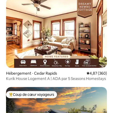
Hébergement ⋅ Cedar Rapids
Évaluation moy
4,87 (360)
Kurik House Logement A | ADA par 5 Seasons Homestays
Coup de cœur voyageurs
Coups de cœur voyageurs les plus appréciés