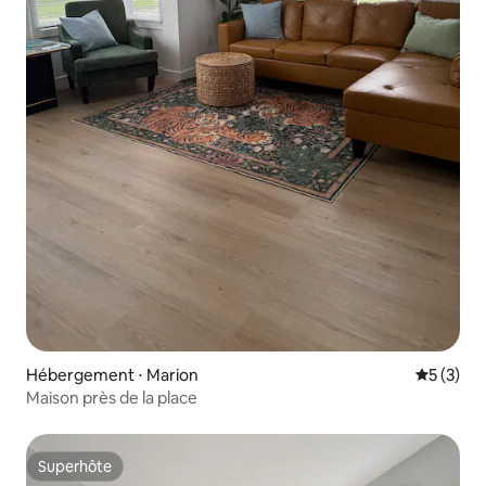
Hébergement ⋅ Marion
Évaluatio
5 (3)
Maison près de la place
Superhôte
Superhôte