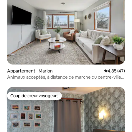
Appartement ⋅ Marion
Évaluation mo
4,85 (47)
Animaux acceptés, à distance de marche du centre-ville
de Marion
Coup de cœur voyageurs
Coup de cœur voyageurs