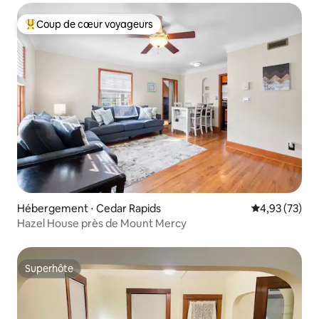
Coup de cœur voyageurs
Coups de cœur voyageurs les plus appréciés
Hébergement ⋅ Cedar Rapids
Évaluation mo
4,93 (73)
Hazel House près de Mount Mercy
Superhôte
Superhôte