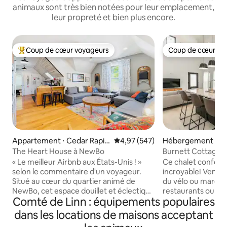
animaux sont très bien notées pour leur emplacement,
leur propreté et bien plus encore.
Coup de cœur voyageurs
Coup de cœur vo
Coups de cœur voyageurs les plus appréciés
Coup de cœur vo
Appartement ⋅ Cedar Rapid
Évaluation moyenne sur la base 
4,97 (547)
Hébergement ⋅ Ce
s
ds
The Heart House à NewBo
Burnett Cottage 
États-Unis
« Le meilleur Airbnb aux États-Unis ! »
Ce chalet confort
selon le commentaire d'un voyageur.
incroyable! Venez 
Situé au cœur du quartier animé de
du vélo ou marcher
NewBo, cet espace douillet et éclectique
restaurants ou si
Comté de Linn : équipements populaires
est l'appartement à l'étage d'une maison
temps en famille o
des années 1890 inscrite au Registre
restez en voyage d
dans les locations de maisons acceptant
national des lieux historiques. Autrefois
une expérience inc