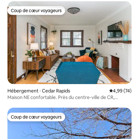
Coup de cœur voyageurs
Coup de cœur voyageurs
Hébergement ⋅ Cedar Rapids
Évaluation mo
4,99 (74)
Maison NE confortable. Près du centre-ville de CR,
quartier charmant.
Coup de cœur voyageurs
Coup de cœur voyageurs