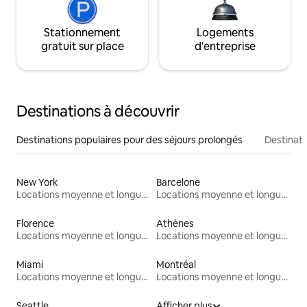
Stationnement
Logements
gratuit sur place
d'entreprise
Destinations à découvrir
Destinations populaires pour des séjours prolongés
Destinati
New York
Barcelone
Locations moyenne et longue durée
Locations moyenne et longue durée
Florence
Athènes
Locations moyenne et longue durée
Locations moyenne et longue durée
Miami
Montréal
Locations moyenne et longue durée
Locations moyenne et longue durée
Seattle
Afficher plus