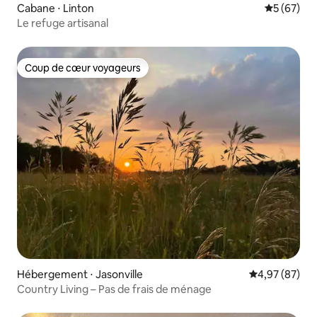
Cabane ⋅ Linton
Évaluation
5 (67)
Le refuge artisanal
Coup de cœur voyageurs
Coup de cœur voyageurs
Hébergement ⋅ Jasonville
Évaluation mo
4,97 (87)
Country Living – Pas de frais de ménage