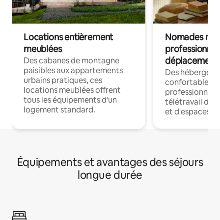
Locations entièrement
Nomades num
meublées
professionnel
déplacement
Des cabanes de montagne
paisibles aux appartements
Des hébergem
urbains pratiques, ces
confortables p
locations meublées offrent
professionnels
tous les équipements d'un
télétravail dis
logement standard.
et d'espaces de
Équipements et avantages des séjours
longue durée