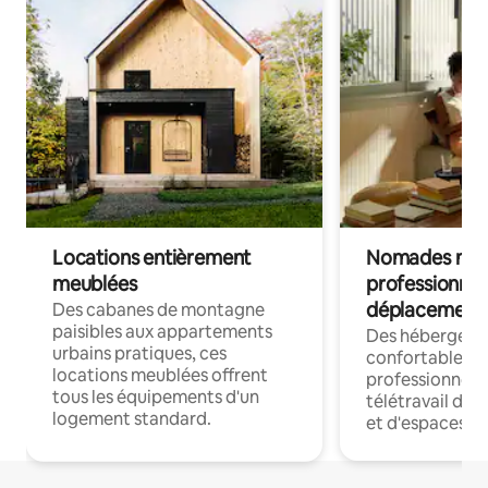
Locations entièrement
Nomades num
meublées
professionnel
déplacement
Des cabanes de montagne
paisibles aux appartements
Des hébergem
urbains pratiques, ces
confortables p
locations meublées offrent
professionnels
tous les équipements d'un
télétravail dis
logement standard.
et d'espaces de