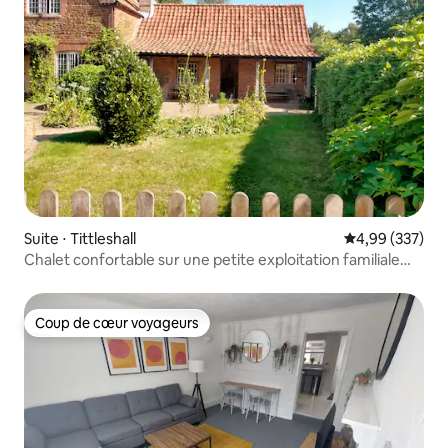
Suite ⋅ Tittleshall
Évaluation moy
4,99 (337)
Chalet confortable sur une petite exploitation familiale
biologique
Coup de cœur voyageurs
Coup de cœur voyageurs