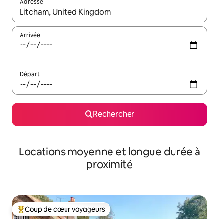
Adresse
Lorsque les résultats s'affichent, utilisez les flèches vers le hau
Arrivée
Départ
Rechercher
Locations moyenne et longue durée à
proximité
Coup de cœur voyageurs
Coups de cœur voyageurs les plus appréciés