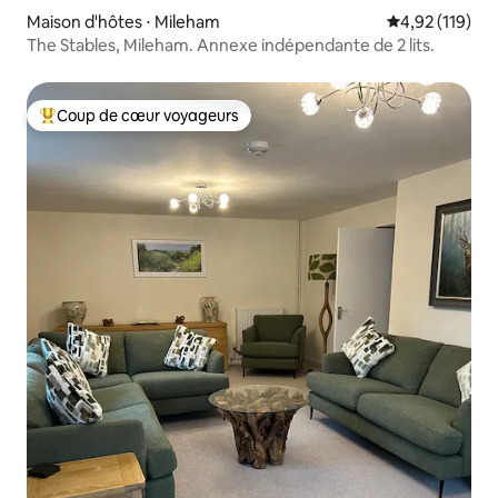
Maison d'hôtes ⋅ Mileham
Évaluation moy
4,92 (119)
The Stables, Mileham. Annexe indépendante de 2 lits.
Coup de cœur voyageurs
Coups de cœur voyageurs les plus appréciés