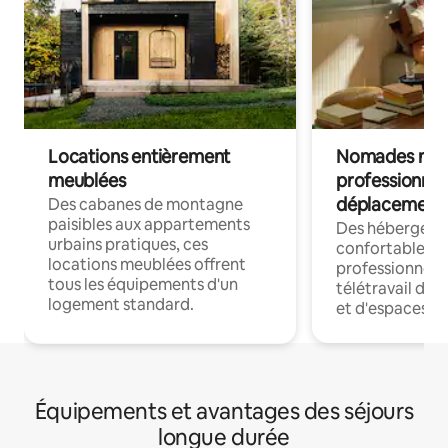
Locations entièrement
Nomades num
meublées
professionnel
déplacement
Des cabanes de montagne
paisibles aux appartements
Des hébergem
urbains pratiques, ces
confortables p
locations meublées offrent
professionnels
tous les équipements d'un
télétravail dis
logement standard.
et d'espaces de
Équipements et avantages des séjours
longue durée