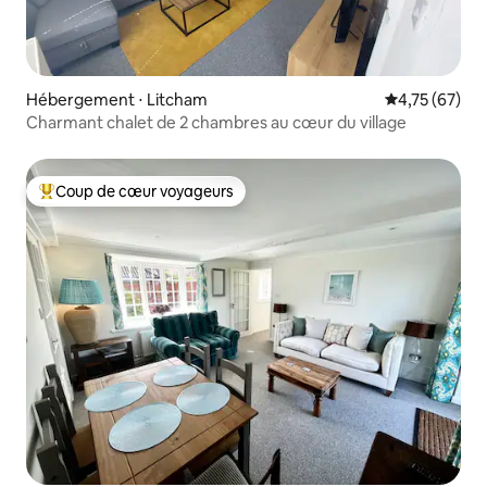
Hébergement ⋅ Litcham
Évaluation mo
4,75 (67)
Charmant chalet de 2 chambres au cœur du village
Coup de cœur voyageurs
Coups de cœur voyageurs les plus appréciés