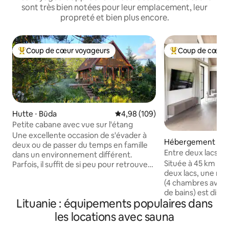
sont très bien notées pour leur emplacement, leur
propreté et bien plus encore.
Coup de cœur voyageurs
Coup de cœur 
Coups de cœur voyageurs les plus appréciés
Coups de cœur vo
Hutte ⋅ Būda
Évaluation moyenne sur la base 
4,98 (109)
Petite cabane avec vue sur l'étang
Une excellente occasion de s'évader à
Hébergement ⋅ Kr
deux ou de passer du temps en famille
Entre deux lacs
dans un environnement différent.
Située à 45 km de 
Parfois, il suffit de si peu pour retrouver
deux lacs, une mai
ses forces • un environnement plus
(4 chambres avec vu
calme • des promenades plus longues •
de bains) est dispo
enfin lire ses livres préférés. Notre
Lituanie : équipements populaires dans
voyageurs ont acc
particularité est que tout est fait pour
jacuzzi, un baby-f
nous-mêmes, l'espace est entouré de
les locations avec sauna
beach-volley, un 
plantations de cassis non pulvérisées,