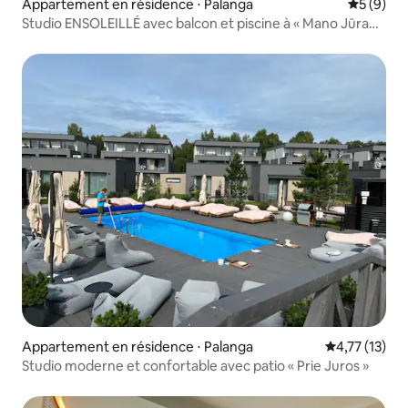
Appartement en résidence ⋅ Palanga
Évaluatio
5 (9)
Studio ENSOLEILLÉ avec balcon et piscine à « Mano Jūra
2 »
Appartement en résidence ⋅ Palanga
Évaluation mo
4,77 (13)
Studio moderne et confortable avec patio « Prie Juros »