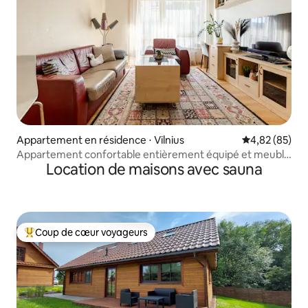
Appartement en résidence ⋅ Vilnius
Évaluation mo
4,82 (85)
Appartement confortable entièrement équipé et meublé
Location de maisons avec sauna
dans le centre de Vilnius
Coup de cœur voyageurs
Coups de cœur voyageurs les plus appréciés