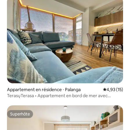
Appartement en résidence ⋅ Palanga
Évaluation mo
4,93 (15)
TerasųTerasa • Appartement en bord de mer avec
terrasse
Superhôte
Superhôte