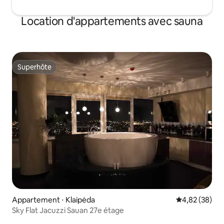
Location d'appartements avec sauna
Superhôte
Superhôte
Appartement ⋅ Klaipėda
Évaluation mo
4,82 (38)
Sky Flat Jacuzzi Sauan 27e étage