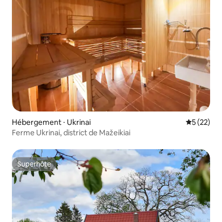
Hébergement ⋅ Ukrinai
Évaluation
5 (22)
Ferme Ukrinai, district de Mažeikiai
Superhôte
Superhôte