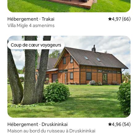
Hébergement ⋅ Trakai
Évaluation mo
4,97 (66)
Villa Migle 4 asmenims
Coup de cœur voyageurs
Coup de cœur voyageurs
Hébergement ⋅ Druskininkai
Évaluation mo
4,96 (54)
Maison au bord du ruisseau à Druskininkai