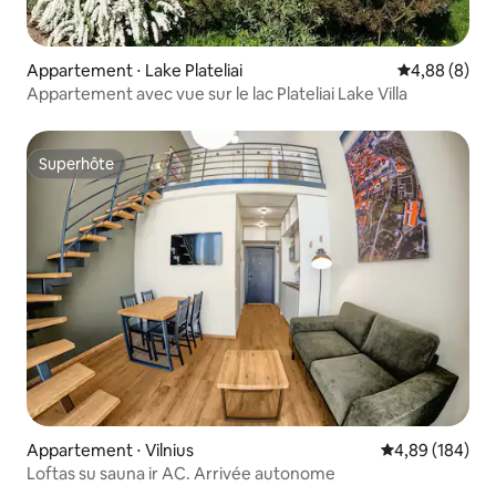
Appartement ⋅ Lake Plateliai
Évaluation m
4,88 (8)
Appartement avec vue sur le lac Plateliai Lake Villa
Superhôte
Superhôte
Appartement ⋅ Vilnius
Évaluation moy
4,89 (184)
Loftas su sauna ir AC. Arrivée autonome