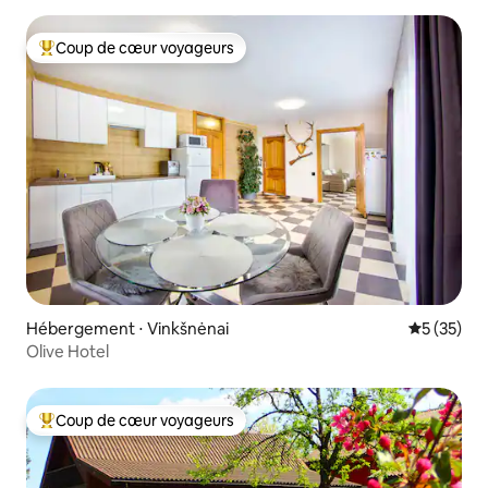
Coup de cœur voyageurs
Coups de cœur voyageurs les plus appréciés
Hébergement ⋅ Vinkšnėnai
Évaluation
5 (35)
Olive Hotel
Coup de cœur voyageurs
Coups de cœur voyageurs les plus appréciés