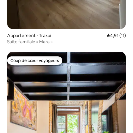
Appartement ⋅ Trakai
Évaluation m
4,91 (11)
Suite familiale « Mara »
Coup de cœur voyageurs
Coup de cœur voyageurs