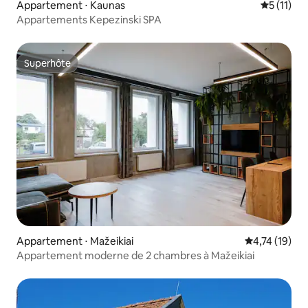
Appartement ⋅ Kaunas
Évaluatio
5 (11)
Appartements Kepezinski SPA
Superhôte
Superhôte
Appartement ⋅ Mažeikiai
Évaluation mo
4,74 (19)
Appartement moderne de 2 chambres à Mažeikiai