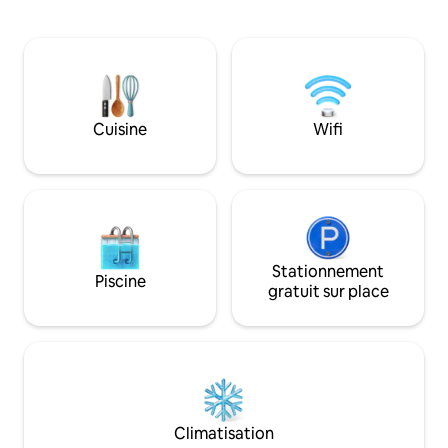
belvédère au bord
tout l'environnement est plein de vie.
rames, etc. Nous a
Les grues, les cigognes, les biches, les
voyageurs à la rec
élans, une variété de plantes et
tranquille en plei
d'oiseaux sont des invités fréquents ici.
désireux de s'eng
Des alpagas vivent dans la ferme :) Pour
les loisirs. Le ter
les fêtes personnelles dans le dôme -
et, dans une autr
renseignez-vous.
Cuisine
Wifi
les hôtes, qui ont
compagnie, résid
Stationnement
Piscine
gratuit sur place
Climatisation