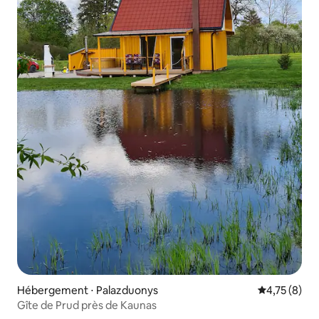
Hébergement ⋅ Palazduonys
Évaluation m
4,75 (8)
Gîte de Prud près de Kaunas