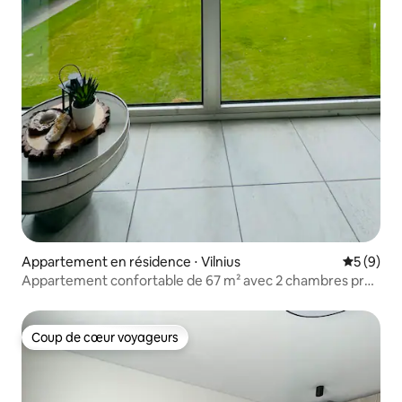
Appartement en résidence ⋅ Vilnius
Évaluatio
5 (9)
Appartement confortable de 67 m² avec 2 chambres près
du spa/ piscine/salle de sport
Coup de cœur voyageurs
Coup de cœur voyageurs