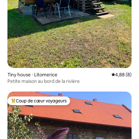
Tiny house ⋅ Litomerice
Évaluation m
4,88 (8)
Petite maison au bord de la rivière
Coup de cœur voyageurs
Coups de cœur voyageurs les plus appréciés