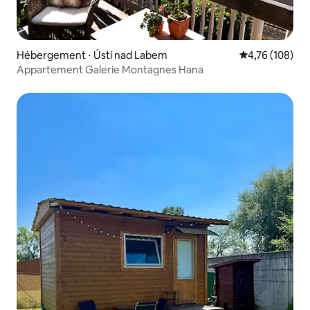
Hébergement ⋅ Ústí nad Labem
Évaluation moy
4,76 (108)
Appartement Galerie Montagnes Hana