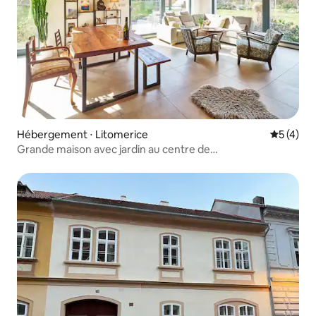
Hébergement ⋅ Litomerice
Évaluatio
5 (4)
Grande maison avec jardin au centre de
Roudnice nad Labem