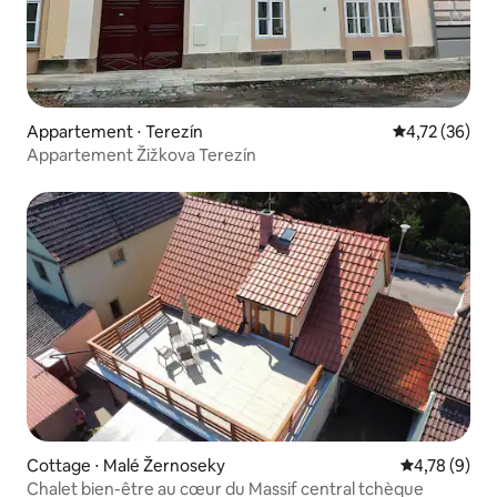
Appartement ⋅ Terezín
Évaluation mo
4,72 (36)
Appartement Žižkova Terezín
Cottage ⋅ Malé Žernoseky
Évaluation m
4,78 (9)
Chalet bien-être au cœur du Massif central tchèque