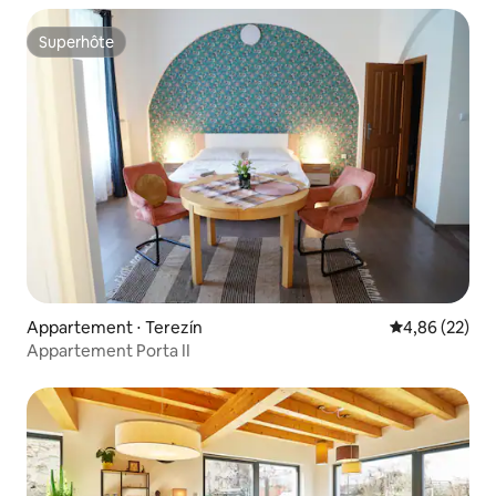
Superhôte
Superhôte
Appartement ⋅ Terezín
Évaluation mo
4,86 (22)
Appartement Porta II