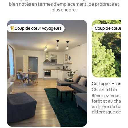
bien notés en termes d'emplacement, de propreté et
plus encore.
Coup de cœur voyageurs
Coup de cœur vo
Coups de cœur voyageurs les plus appréciés
Coup de cœur vo
Cottage ⋅ Hlinná
Chalet à Lbín
Réveillez-vous au s
forêt et au chant 
en lisière de forêt 
pittoresque de Lbí
intimité, calme et
nature des Haute