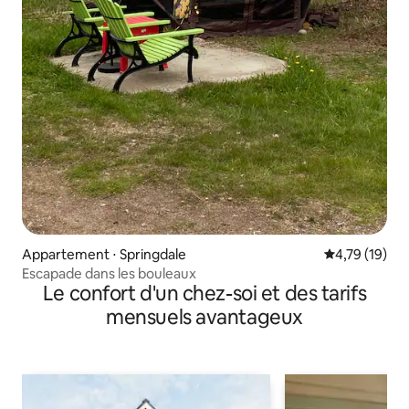
Appartement ⋅ Springdale
Évaluation mo
4,79 (19)
Escapade dans les bouleaux
Le confort d'un chez-soi et des tarifs
mensuels avantageux