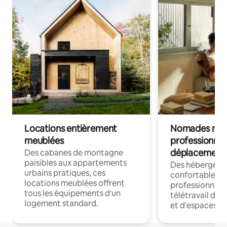
Locations entièrement
Nomades num
meublées
professionnel
déplacement
Des cabanes de montagne
paisibles aux appartements
Des hébergem
urbains pratiques, ces
confortables p
locations meublées offrent
professionnels
tous les équipements d'un
télétravail dis
logement standard.
et d'espaces de