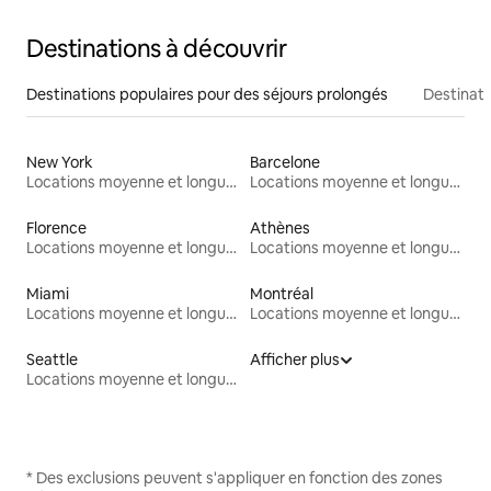
Destinations à découvrir
Destinations populaires pour des séjours prolongés
Destinati
New York
Barcelone
Locations moyenne et longue durée
Locations moyenne et longue durée
Florence
Athènes
Locations moyenne et longue durée
Locations moyenne et longue durée
Miami
Montréal
Locations moyenne et longue durée
Locations moyenne et longue durée
Seattle
Afficher plus
Locations moyenne et longue durée
* Des exclusions peuvent s'appliquer en fonction des zones