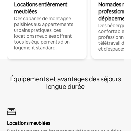
Locations entièrement
Nomades num
meublées
professionnel
déplacement
Des cabanes de montagne
paisibles aux appartements
Des hébergem
urbains pratiques, ces
confortables p
locations meublées offrent
professionnels
tous les équipements d'un
télétravail dis
logement standard.
et d'espaces de
Équipements et avantages des séjours
longue durée
Locations meublées