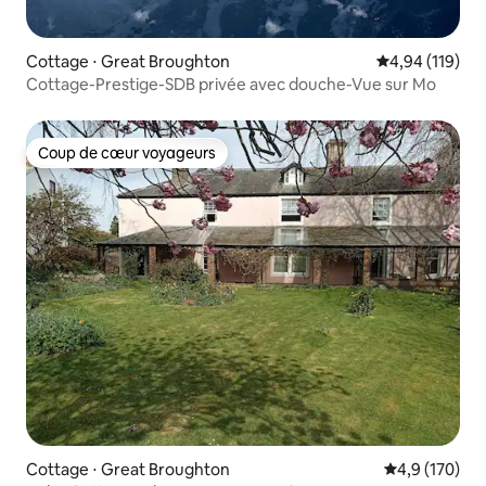
Cottage ⋅ Great Broughton
Évaluation moy
4,94 (119)
Cottage-Prestige-SDB privée avec douche-Vue sur Mo
Coup de cœur voyageurs
Coup de cœur voyageurs
Cottage ⋅ Great Broughton
Évaluation mo
4,9 (170)