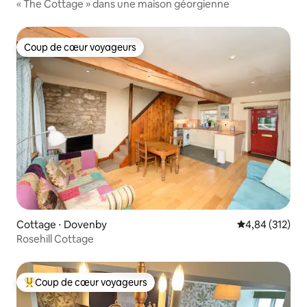
« The Cottage » dans une maison géorgienne
Coup de cœur voyageurs
Coup de cœur voyageurs
Cottage ⋅ Dovenby
Évaluation moy
4,84 (312)
Rosehill Cottage
Coup de cœur voyageurs
Coups de cœur voyageurs les plus appréciés