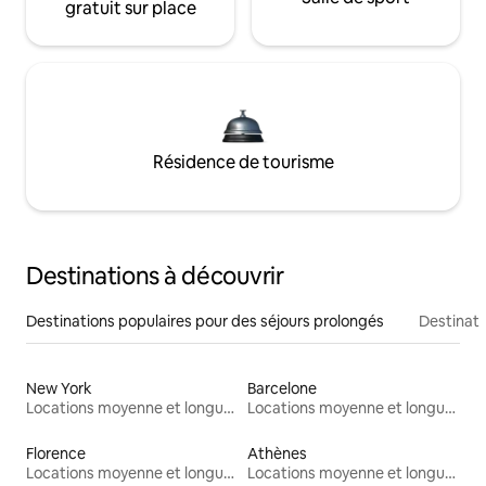
gratuit sur place
Résidence de tourisme
Destinations à découvrir
Destinations populaires pour des séjours prolongés
Destinati
New York
Barcelone
Locations moyenne et longue durée
Locations moyenne et longue durée
Florence
Athènes
Locations moyenne et longue durée
Locations moyenne et longue durée