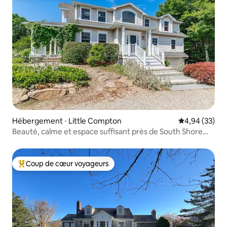
Hébergement ⋅ Little Compton
Évaluation mo
4,94 (33)
Beauté, calme et espace suffisant près de South Shore
Beach
Coup de cœur voyageurs
Coups de cœur voyageurs les plus appréciés