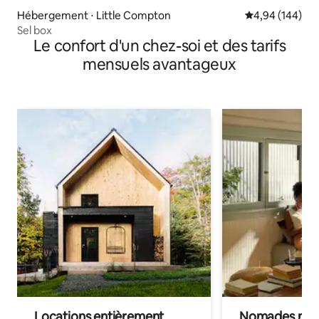
Hébergement ⋅ Little Compton
Évaluation moy
4,94 (144)
Sel box
Le confort d'un chez-soi et des tarifs
mensuels avantageux
Locations entièrement
Nomades num