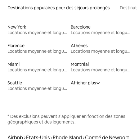
Destinations populaires pour des séjours prolongés
Destinati
New York
Barcelone
Locations moyenne et longue durée
Locations moyenne et longue durée
Florence
Athènes
Locations moyenne et longue durée
Locations moyenne et longue durée
Miami
Montréal
Locations moyenne et longue durée
Locations moyenne et longue durée
Seattle
Afficher plus
Locations moyenne et longue durée
* Des exclusions peuvent s'appliquer en fonction des zones
géographiques et des logements.
Airbnb
États-Unis
Rhode Island
Comté de Newport