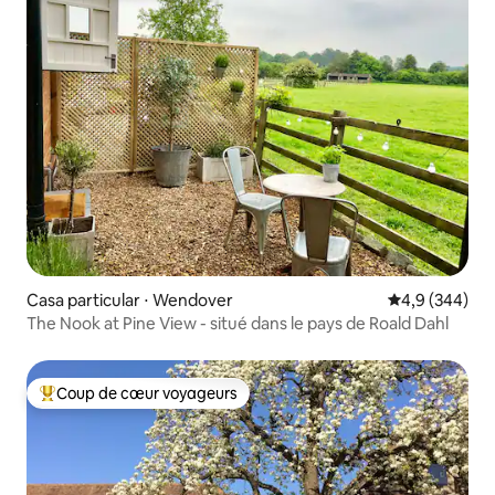
Casa particular ⋅ Wendover
Évaluation mo
4,9 (344)
The Nook at Pine View - situé dans le pays de Roald Dahl
Coup de cœur voyageurs
Coups de cœur voyageurs les plus appréciés