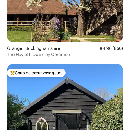
Grange ⋅ Buckinghamshire
Évaluation moy
4,96 (850)
The Hayloft, Downley Common.
Coup de cœur voyageurs
Coups de cœur voyageurs les plus appréciés