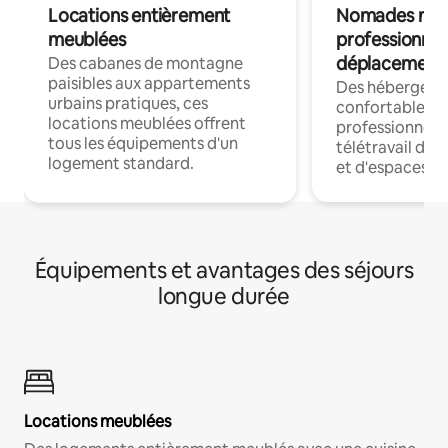
Locations entièrement
Nomades num
meublées
professionnel
déplacement
Des cabanes de montagne
paisibles aux appartements
Des hébergem
urbains pratiques, ces
confortables p
locations meublées offrent
professionnels
tous les équipements d'un
télétravail dis
logement standard.
et d'espaces de
Équipements et avantages des séjours
longue durée
Locations meublées