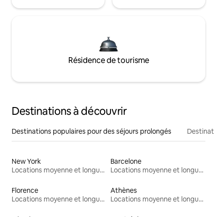
Résidence de tourisme
Destinations à découvrir
Destinations populaires pour des séjours prolongés
Destinati
New York
Barcelone
Locations moyenne et longue durée
Locations moyenne et longue durée
Florence
Athènes
Locations moyenne et longue durée
Locations moyenne et longue durée