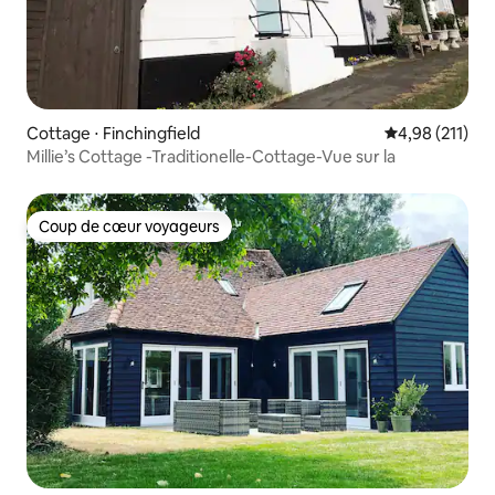
Cottage ⋅ Finchingfield
Évaluation moy
4,98 (211)
Millie’s Cottage -Traditionelle-Cottage-Vue sur la
Coup de cœur voyageurs
Coup de cœur voyageurs