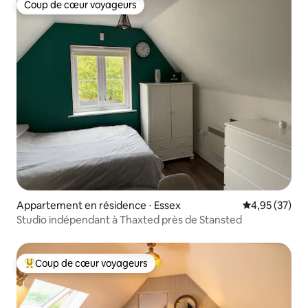
Coup de cœur voyageurs
Coup de cœur voyageurs
Appartement en résidence ⋅ Essex
Évaluation mo
4,95 (37)
Studio indépendant à Thaxted près de Stansted
Coup de cœur voyageurs
Coups de cœur voyageurs les plus appréciés