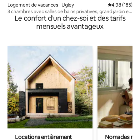
Logement de vacances ⋅ Ugley
Évaluation moy
4,98 (185)
3 chambres avec salles de bains privatives, grand jardin et
Le confort d'un chez-soi et des tarifs
allée privée
mensuels avantageux
Locations entièrement
Nomades num