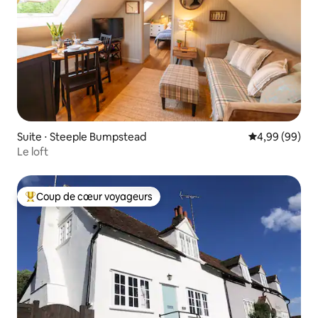
Suite ⋅ Steeple Bumpstead
Évaluation mo
4,99 (99)
Le loft
Coup de cœur voyageurs
Coups de cœur voyageurs les plus appréciés