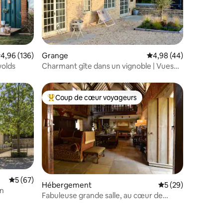
ntaires : 4,97 sur 5
valuation moyenne sur la base de 136 commentaires : 4,96 sur 5
4,96 (136)
Grange
Évaluation moyenne su
4,98 (44)
wolds
Charmant gîte dans un vignoble | Vues
panoramiques et vin
Coup de cœur voyageurs
lus appréciés
Coups de cœur voyageurs les plus appréciés
Évaluation moyenne sur la base de 67 commentaires : 5 sur 5
5 (67)
Hébergement
Évaluation moyenne
5 (29)
on
Fabuleuse grande salle, au cœur de
Castle Combe