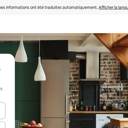
nes informations ont été traduites automatiquement. 
Afficher la lang
s
es
hes vers le haut et vers le bas pour les parcourir ou en appuyant et en fai