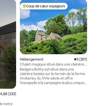
Suite
Coup de cœur voyageurs
Coup
lus appréciés
Coups de cœur voyageurs les plus appréciés
Coups d
Annexe i
Cotswol
L'Annexe
appartem
en bordu
naturelle
Accès pri
extérieur
salle de 
toutes les
dans un e
taires : 4,98 sur 5
quelques 
commerça
Hébergement
Évaluation moyenne 
5 (301)
ses cafés
Chalet magique situé dans une clairière
offre une
boisée
Badgers Bothy est situé dans une
l'explora
clairière boisée sur le terrain de la ferme
et Bristo
Amberley du XVIe siècle et offre
train.
l'escapade à la campagne la plus unique
et la plus charmante. Notre chalet
idyllique est situé en bordure de
valuation moyenne sur la base de 233 commentaires : 4,88 sur 5
4,88 (233)
Minchinhampton Common (situé dans
une zone de beauté naturelle
de notre
exceptionnelle) et avec des kilomètres