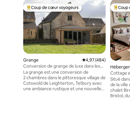
Coup de cœur voyageurs
Coup 
Coups de cœur voyageurs les plus appréciés
Coups de
Grange
Évaluation moyenne sur 
4,97 (484)
Conversion de grange de luxe dans les
Héberge
Cotswolds avec sauna/spa
La grange est une conversion de
Cottage 
2 chambres dans le pittoresque village de
Situé dans
Cotswold de Leighterton, Tetbury avec
de la vil
une ambiance rustique et une nouvelle
chalet Bi
salle de spa. La grange dispose de deux
Bristol, d
grandes chambres, toutes deux avec
des Cotswolds. Debout d
salle d'eau attenante, et une avec une
jardin pr
baignoire indépendante. Chaque
la rivière
chambre dispose d'un lit king size et d'un
moutons s
canapé-lit simple. Équipé de sa propre
Le chalet
télévision connectée. Le salon et les
niveau de 