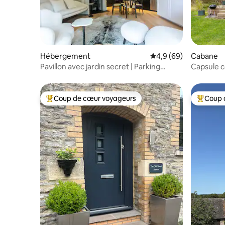
Hébergement
Évaluation moyenne su
4,9 (69)
Cabane
Pavillon avec jardin secret | Parking
Capsule c
gratuit
Glamping
Coup de cœur voyageurs
Coup 
Coups de cœur voyageurs les plus appréciés
Coups de