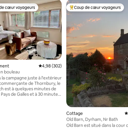
de cœur voyageurs
Coup de cœur voyageurs
 cœur voyageurs les plus appréciés
Coups de cœur voyageurs les p
la base de 484 commentaires : 4,97 sur 5
ment
Évaluation moyenne sur la base de 302 commen
4,98 (302)
en bouleau
 la campagne juste à l'extérieur
le commerçante de Thornbury, le
rch est à quelques minutes de
u Pays de Galles et à 30 minutes
ans son propre
ivé avec une vue imprenable sur
 Severn et le Pays de Galles, les
Cottage
É
ympathiques sont vos voisins.
Old Barn, Dyrham, Nr Bath
 est tout neuf, équipé d'un haut
Old Barn est situé dans la cour 
qualité avec sa propre cuisine,