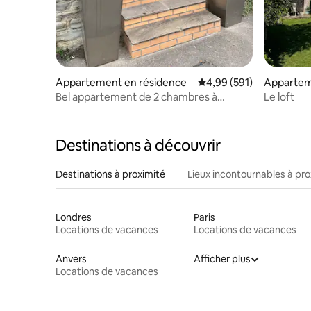
Appartement en résidence
Évaluation moyenne sur 
4,99 (591)
Apparte
Bel appartement de 2 chambres à
Le loft
Pucklechurch Bristol
Destinations à découvrir
Destinations à proximité
Lieux incontournables à pro
Londres
Paris
Locations de vacances
Locations de vacances
Anvers
Afficher plus
Locations de vacances