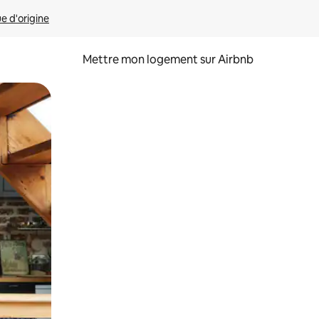
ue d'origine
Mettre mon logement sur Airbnb
sant glisser.