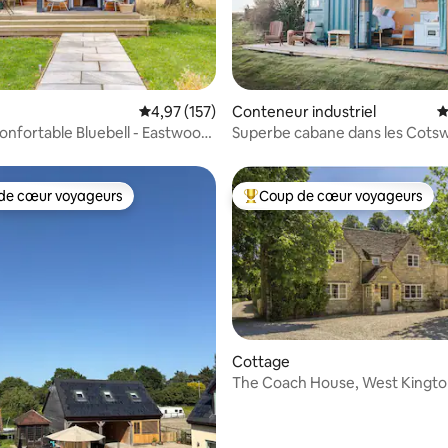
r la base de 69 commentaires : 4,9 sur 5
Évaluation moyenne sur la base de 157 comme
4,97 (157)
Conteneur industriel
É
onfortable Bluebell - Eastwood
Superbe cabane dans les Cots
de cœur voyageurs
Coup de cœur voyageurs
 cœur voyageurs les plus appréciés
Coups de cœur voyageurs les p
Cottage
The Coach House, West Kingt