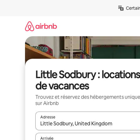
Aller
Certai
directement
au
contenu
Little Sodbury : location
de vacances
Trouvez et réservez des hébergements uniqu
sur Airbnb
Adresse
Lorsque les résultats s'affichent, utilisez les flèc
Arrivée