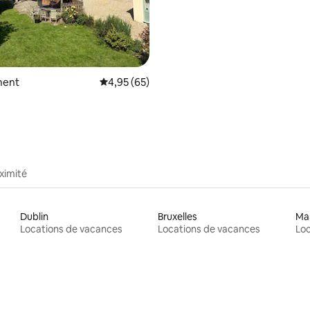
la base de 591 commentaires : 4,99 sur 5
ment
Évaluation moyenne sur la base de 65 commen
4,95 (65)
ximité
Dublin
Bruxelles
Ma
Locations de vacances
Locations de vacances
Loc