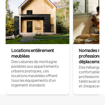
Locations entièrement
Nomades num
meublées
professionnel
déplacement
Des cabanes de montagne
paisibles aux appartements
Des hébergem
urbains pratiques, ces
confortables p
locations meublées offrent
professionnels
tous les équipements d'un
télétravail dis
logement standard.
et d'espaces de